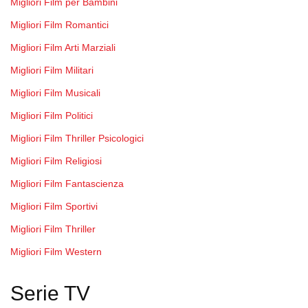
Migliori Film per Bambini
Migliori Film Romantici
Migliori Film Arti Marziali
Migliori Film Militari
Migliori Film Musicali
Migliori Film Politici
Migliori Film Thriller Psicologici
Migliori Film Religiosi
Migliori Film Fantascienza
Migliori Film Sportivi
Migliori Film Thriller
Migliori Film Western
Serie TV