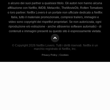
o alcuno dei suoi partner a qualsiasi titolo. Gli autori non hanno alcuna
affiliazione con Netflix, IMDB, Metacritic, TheMovieDb, Rotten Tomatoes
o loro partner. Netflix Lovers è un portale non ufficiale dedicato a Netflix
Italia, tutto il materiale promozionale, compresi trailers, immagini e
video sono copyright dei rispettivi proprietari. Se non autorizzata, ogni
riproduzione e/o estrazione - anche attraverso software automatici - di
contenuti e immagini presenti su questo sito è espressamente vietata.
© Copyright 2026 Netflix Lovers. Tutti i diritti riservati. Netflix è un
marchio registrato di Netflix, Inc.
Privacy Policy
|
Cookies