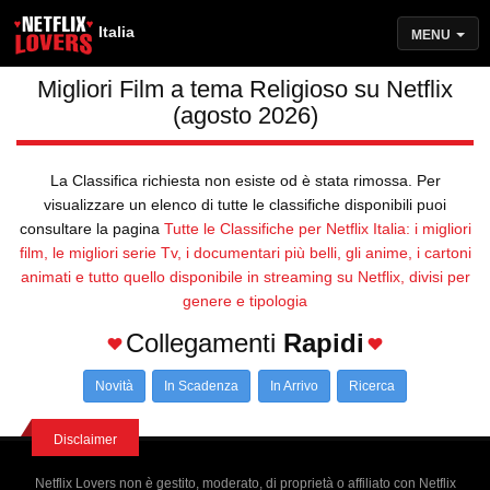
Italia
MENU
Migliori Film a tema Religioso su Netflix
(agosto 2026)
La Classifica richiesta non esiste od è stata rimossa. Per
visualizzare un elenco di tutte le classifiche disponibili puoi
consultare la pagina
Tutte le Classifiche per Netflix Italia: i migliori
film, le migliori serie Tv, i documentari più belli, gli anime, i cartoni
animati e tutto quello disponibile in streaming su Netflix, divisi per
genere e tipologia
Collegamenti
Rapidi
Novità
In Scadenza
In Arrivo
Ricerca
Disclaimer
Netflix Lovers non è gestito, moderato, di proprietà o affiliato con Netflix