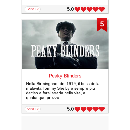
5,0
serie Tv
5
Peaky Blinders
Nella Birmingham del 1919, il boss della
malavita Tommy Shelby è sempre più
deciso a farsi strada nella vita, a
qualunque prezzo.
5,0
serie Tv