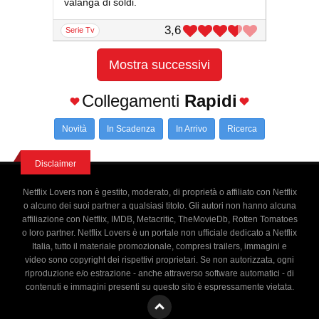
valanga di soldi.
3,6
serie Tv
Mostra successivi
Collegamenti
Rapidi
Novità
In Scadenza
In Arrivo
Ricerca
Disclaimer
Netflix Lovers non è gestito, moderato, di proprietà o affiliato con Netflix
o alcuno dei suoi partner a qualsiasi titolo. Gli autori non hanno alcuna
affiliazione con Netflix, IMDB, Metacritic, TheMovieDb, Rotten Tomatoes
o loro partner. Netflix Lovers è un portale non ufficiale dedicato a Netflix
Italia, tutto il materiale promozionale, compresi trailers, immagini e
video sono copyright dei rispettivi proprietari. Se non autorizzata, ogni
riproduzione e/o estrazione - anche attraverso software automatici - di
contenuti e immagini presenti su questo sito è espressamente vietata.