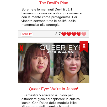
The Devil's Plan
Spremete le meningi! Devil ti dà il
benvenuto a una serie di sopravvivenza
con la mente come protagonista. Per
vincere servono tutte le abilità, dalla
matematica alla strategia.
3,7
serie Tv
8
Queer Eye: We're in Japan!
I Fantastici 5 arrivano a Tokyo per
diffondere gioia ed esplorare la cultura
locale. Con l'aiuto della modella Kiko
Mizuhara e della comica Naomi