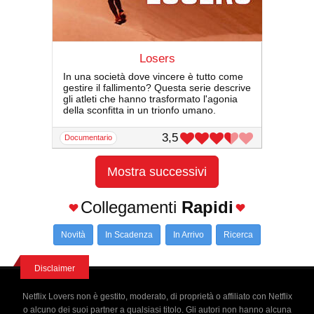
Losers
In una società dove vincere è tutto come
gestire il fallimento? Questa serie descrive
gli atleti che hanno trasformato l'agonia
della sconfitta in un trionfo umano.
3,5
documentario
Mostra successivi
Collegamenti
Rapidi
Novità
In Scadenza
In Arrivo
Ricerca
Disclaimer
Netflix Lovers non è gestito, moderato, di proprietà o affiliato con Netflix
o alcuno dei suoi partner a qualsiasi titolo. Gli autori non hanno alcuna