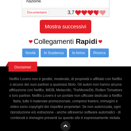
nazione.
3,7
documentario
Mostra successivi
Collegamenti
Rapidi
Novità
In Scadenza
In Arrivo
Ricerca
Disclaimer
Netflix Lovers non è gestito, moderato, di proprietà o affiliato con Netflix
o alcuno dei suoi partner a qualsiasi titolo. Gli autori non hanno alcuna
affiliazione con Netflix, IMDB, Metacritic, TheMovieDb, Rotten Tomatoes
o loro partner. Netflix Lovers è un portale non ufficiale dedicato a Netflix
Italia, tutto il materiale promozionale, compresi trailers, immagini e
video sono copyright dei rispettivi proprietari. Se non autorizzata, ogni
riproduzione e/o estrazione - anche attraverso software automatici - di
contenuti e immagini presenti su questo sito è espressamente vietata.