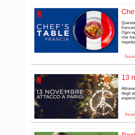
Chef
Questa 
frances
Ogni ep
che han
rispett
docu
13 n
Attrave
degli a
esperie
docu