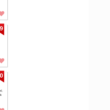
9
0
i.
a