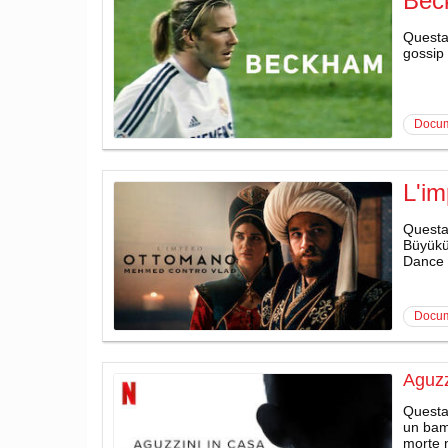
Bec
Questa 
gossip 
docu
L'i
Questa
Büyüküs
Dance 
docu
Aguzz
Questa 
un bamb
morte n