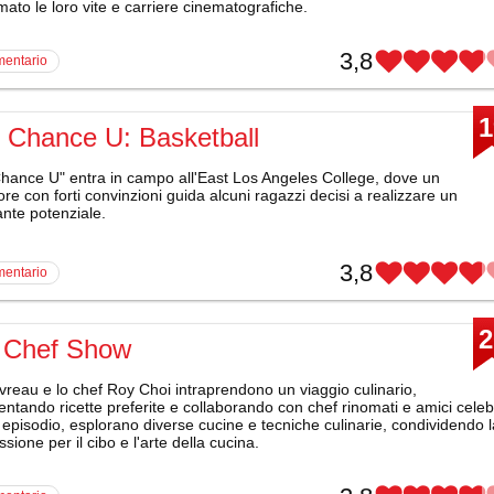
mato le loro vite e carriere cinematografiche.
3,8
mentario
1
 Chance U: Basketball
Chance U" entra in campo all'East Los Angeles College, dove un
ore con forti convinzioni guida alcuni ragazzi decisi a realizzare un
nte potenziale.
3,8
mentario
2
 Chef Show
reau e lo chef Roy Choi intraprendono un viaggio culinario,
ntando ricette preferite e collaborando con chef rinomati e amici celebr
 episodio, esplorano diverse cucine e tecniche culinarie, condividendo l
ssione per il cibo e l'arte della cucina.