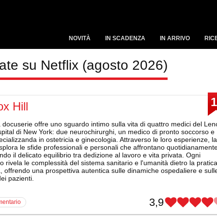
NOVITÀ
IN SCADENZA
IN ARRIVO
RIC
ate su Netflix (agosto 2026)
1
x Hill
docuserie offre uno sguardo intimo sulla vita di quattro medici del Len
spital di New York: due neurochirurghi, un medico di pronto soccorso e
cializzanda in ostetricia e ginecologia. Attraverso le loro esperienze, la
splora le sfide professionali e personali che affrontano quotidianamente
do il delicato equilibrio tra dedizione al lavoro e vita privata. Ogni
o rivela le complessità del sistema sanitario e l'umanità dietro la pratic
 offrendo una prospettiva autentica sulle dinamiche ospedaliere e sull
dei pazienti.
3,9
mentario