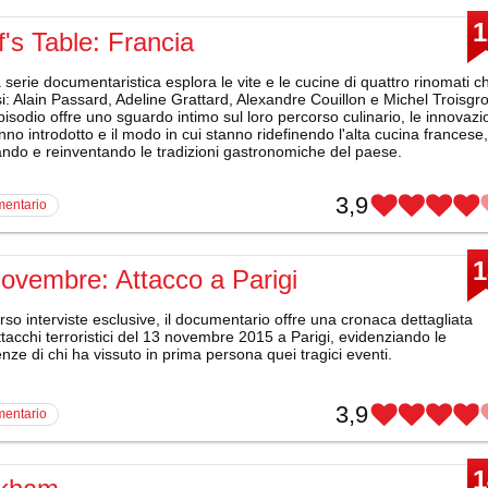
1
's Table: Francia
serie documentaristica esplora le vite e le cucine di quattro rinomati c
i: Alain Passard, Adeline Grattard, Alexandre Couillon e Michel Troisgro
isodio offre uno sguardo intimo sul loro percorso culinario, le innovazi
no introdotto e il modo in cui stanno ridefinendo l'alta cucina francese,
ando e reinventando le tradizioni gastronomiche del paese.
3,9
mentario
1
ovembre: Attacco a Parigi
rso interviste esclusive, il documentario offre una cronaca dettagliata
ttacchi terroristici del 13 novembre 2015 a Parigi, evidenziando le
nze di chi ha vissuto in prima persona quei tragici eventi.
3,9
mentario
1