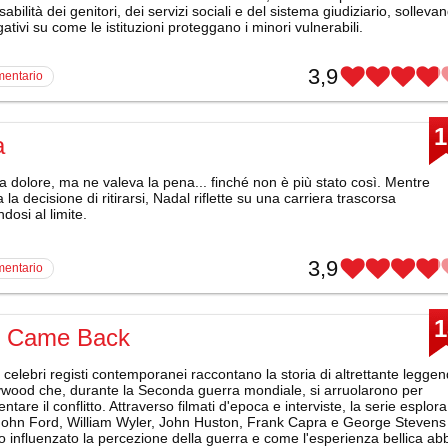
abilità dei genitori, dei servizi sociali e del sistema giudiziario, solleva
gativi su come le istituzioni proteggano i minori vulnerabili.
3,9
mentario
1
a
 dolore, ma ne valeva la pena... finché non è più stato così. Mentre
a la decisione di ritirarsi, Nadal riflette su una carriera trascorsa
dosi al limite.
3,9
mentario
1
e Came Back
celebri registi contemporanei raccontano la storia di altrettante legge
lywood che, durante la Seconda guerra mondiale, si arruolarono per
tare il conflitto. Attraverso filmati d'epoca e interviste, la serie esplora
ohn Ford, William Wyler, John Huston, Frank Capra e George Stevens
 influenzato la percezione della guerra e come l'esperienza bellica ab