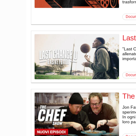
trasfor
docu
Last
"Last 
allenat
importa
docu
The
Jon Fav
sperime
In ogni
loro pa