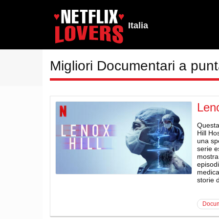
Italia
Migliori Documentari a punt
Leno
Questa 
Hill Ho
una spe
serie e
mostran
episodi
medica,
storie 
docu