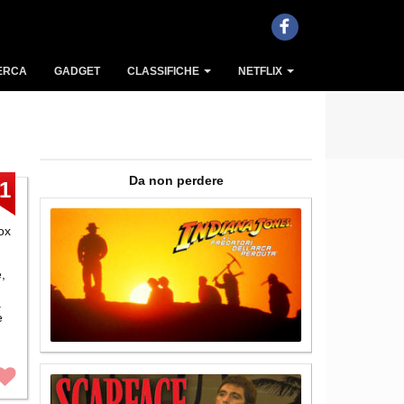
ERCA
GADGET
CLASSIFICHE
NETFLIX
Da non perdere
1
ox
,
a
e