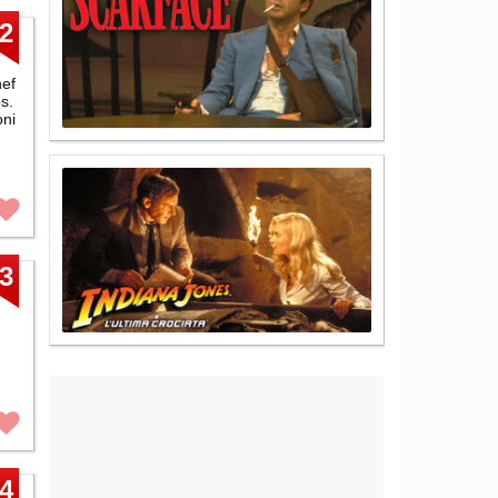
2
hef
s.
oni
3
4