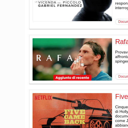
respons
interro
docu
Raf
Provava
affront
spingen
docu
Fiv
Cinque 
di Hol
documen
come J
abbiano