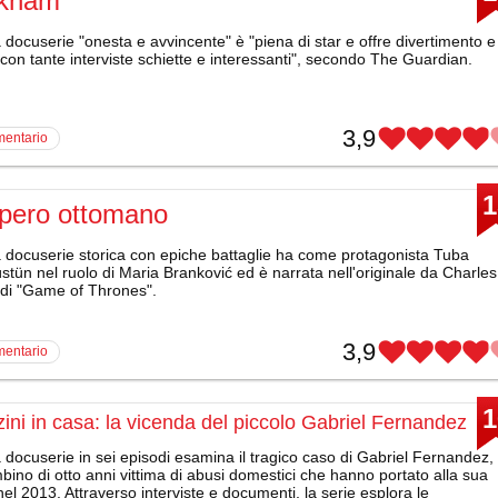
kham
docuserie "onesta e avvincente" è "piena di star e offre divertimento e
con tante interviste schiette e interessanti", secondo The Guardian.
3,9
mentario
1
mpero ottomano
 docuserie storica con epiche battaglie ha come protagonista Tuba
tün nel ruolo di Maria Branković ed è narrata nell'originale da Charles
di "Game of Thrones".
3,9
mentario
1
ini in casa: la vicenda del piccolo Gabriel Fernandez
docuserie in sei episodi esamina il tragico caso di Gabriel Fernandez,
ino di otto anni vittima di abusi domestici che hanno portato alla sua
el 2013. Attraverso interviste e documenti, la serie esplora le