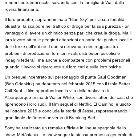
renderli entrambi ricchi, salvando così la famiglia di Walt dalla
rovina finanziaria.
Il loro prodotto, soprannominato "Blue Sky" per la sua tonalità
bluastra, fa scalpore nel traffico di droga per la sua purezza - un
vantaggio di avere un chimico senza pari che crea la droga. Ma il
loro lavoro attira le peggiori attenzioni da parte dei pusher locali e
delle forze dell'ordine. I due si ritrovano a destreggiarsi tra
problemi di produzione, fornitori rivali, distributori psicotici e
indagini federali, ma anche a combattere con problemi personali
quando il lavoro si ripercuote sui loro cari e sulla loro psiche.
Un prequel incentrato sul personaggio di punta Saul Goodman
(Bob Odenkirk) ha debuttato nel febbraio 2015 con il titolo Better
Call Saul. Il film approfondisce la vita della malavita di
Alberquerque prima di Walter White, con diversi attori del cast che
riprendono i loro ruoli. Il film sequel di Netflix, El Camino, è uscito
nell'ottobre 2019 e conclude la storia di Jesse, rappresentando il
gran finale dell'intero universo di Breaking Bad.
Sony ha realizzato un remake ufficiale in lingua spagnola dello
show, Metástasis. Lo show segue la stessa premessa generale di