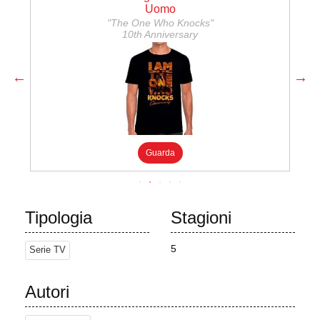
Uomo
"The One Who Knocks"
10th Anniversary
Guarda
Tipologia
Stagioni
5
Serie TV
Autori