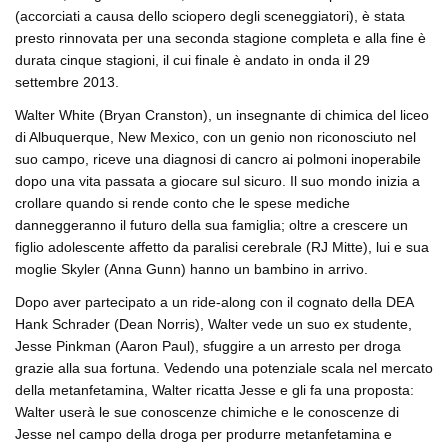
(accorciati a causa dello sciopero degli sceneggiatori), è stata
presto rinnovata per una seconda stagione completa e alla fine è
durata cinque stagioni, il cui finale è andato in onda il 29
settembre 2013.
Walter White (Bryan Cranston), un insegnante di chimica del liceo
di Albuquerque, New Mexico, con un genio non riconosciuto nel
suo campo, riceve una diagnosi di cancro ai polmoni inoperabile
dopo una vita passata a giocare sul sicuro. Il suo mondo inizia a
crollare quando si rende conto che le spese mediche
danneggeranno il futuro della sua famiglia; oltre a crescere un
figlio adolescente affetto da paralisi cerebrale (RJ Mitte), lui e sua
moglie Skyler (Anna Gunn) hanno un bambino in arrivo.
Dopo aver partecipato a un ride-along con il cognato della DEA
Hank Schrader (Dean Norris), Walter vede un suo ex studente,
Jesse Pinkman (Aaron Paul), sfuggire a un arresto per droga
grazie alla sua fortuna. Vedendo una potenziale scala nel mercato
della metanfetamina, Walter ricatta Jesse e gli fa una proposta:
Walter userà le sue conoscenze chimiche e le conoscenze di
Jesse nel campo della droga per produrre metanfetamina e