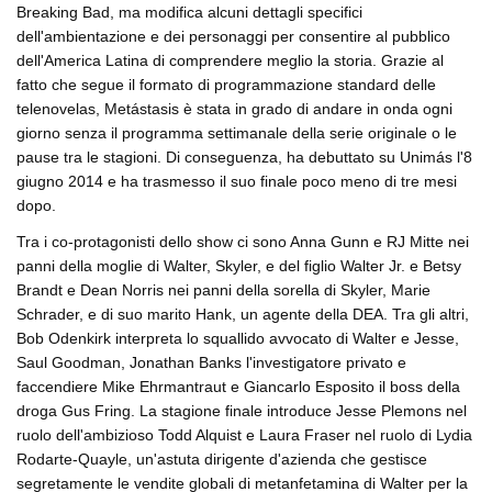
Breaking Bad, ma modifica alcuni dettagli specifici
dell'ambientazione e dei personaggi per consentire al pubblico
dell'America Latina di comprendere meglio la storia. Grazie al
fatto che segue il formato di programmazione standard delle
telenovelas, Metástasis è stata in grado di andare in onda ogni
giorno senza il programma settimanale della serie originale o le
pause tra le stagioni. Di conseguenza, ha debuttato su Unimás l'8
giugno 2014 e ha trasmesso il suo finale poco meno di tre mesi
dopo.
Tra i co-protagonisti dello show ci sono Anna Gunn e RJ Mitte nei
panni della moglie di Walter, Skyler, e del figlio Walter Jr. e Betsy
Brandt e Dean Norris nei panni della sorella di Skyler, Marie
Schrader, e di suo marito Hank, un agente della DEA. Tra gli altri,
Bob Odenkirk interpreta lo squallido avvocato di Walter e Jesse,
Saul Goodman, Jonathan Banks l'investigatore privato e
faccendiere Mike Ehrmantraut e Giancarlo Esposito il boss della
droga Gus Fring. La stagione finale introduce Jesse Plemons nel
ruolo dell'ambizioso Todd Alquist e Laura Fraser nel ruolo di Lydia
Rodarte-Quayle, un'astuta dirigente d'azienda che gestisce
segretamente le vendite globali di metanfetamina di Walter per la