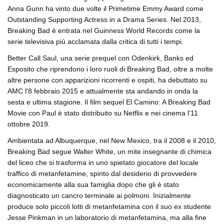
Anna Gunn ha vinto due volte il Primetime Emmy Award come
Outstanding Supporting Actress in a Drama Series. Nel 2013,
Breaking Bad è entrata nel Guinness World Records come la
serie televisiva più acclamata dalla critica di tutti i tempi.
Better Call Saul, una serie prequel con Odenkirk, Banks ed
Esposito che riprendono i loro ruoli di Breaking Bad, oltre a molte
altre persone con apparizioni ricorrenti e ospiti, ha debuttato su
AMC l'8 febbraio 2015 e attualmente sta andando in onda la
sesta e ultima stagione. Il film sequel El Camino: A Breaking Bad
Movie con Paul è stato distribuito su Netflix e nei cinema l'11
ottobre 2019.
Ambientata ad Albuquerque, nel New Mexico, tra il 2008 e il 2010,
Breaking Bad segue Walter White, un mite insegnante di chimica
del liceo che si trasforma in uno spietato giocatore del locale
traffico di metanfetamine, spinto dal desiderio di provvedere
economicamente alla sua famiglia dopo che gli è stato
diagnosticato un cancro terminale ai polmoni. Inizialmente
produce solo piccoli lotti di metanfetamina con il suo ex studente
Jesse Pinkman in un laboratorio di metanfetamina, ma alla fine