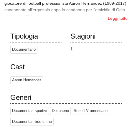
giocatore di football professionista Aaron Hernandez (1989-2017),
condannato all'ergastolo dopo la condanna per l'omicidio di Odin
Lloyd nel 2013.
Leggi tutto
La vita di Aaron Hernandez, stella del football dei New England
Patriots, si interrompe dopo il suo arresto per l'omicidio dell'amico
Tipologia
Stagioni
Odin Lloyd, un giocatore di football semi-professionista. I
giornalisti indagano sulla prima vita di Hernandez, cresciuto come
1
Documentario
una star del football - figlio di una leggenda del football locale
trasformatasi in un alcolista violento - a Bristol, nel Connecticut. Il
suo ex quarterback del liceo, Dennis Sansoucie, rivela che lui e
Cast
Hernandez hanno iniziato una relazione sessuale in seconda
media fino a circa il terzo anno di liceo. La polizia che indaga
Aaron Hernandez
sull'omicidio di Lloyd scopre un SUV argentato che collega
Hernandez a un doppio omicidio irrisolto del 2012 di immigrati di
Generi
Capo Verde a Boston.
Documentari sportivi
Docuserie
Serie TV americane
Documentari true crime