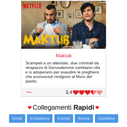
Maktub
Scampati a un attentato, due criminali da
strapazzo di Gerusalemme cambiano vita
e si adoperano per esaudire le preghiere
che sconosciuti rivolgono al Muro del
pianto.
3,4
film
Collegamenti
Rapidi
Novità
In Scadenza
In Arrivo
Ricerca
Classifiche