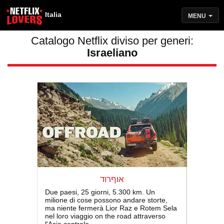
Italia
MENU
Catalogo Netflix diviso per generi:
Israeliano
אוףרוד
Due paesi, 25 giorni, 5.300 km. Un
milione di cose possono andare storte,
ma niente fermerà Lior Raz e Rotem Sela
nel loro viaggio on the road attraverso