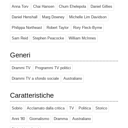
Anna Torv
Chai Hansen
Chum Ehelepola
Daniel Gillies
Daniel Henshall
Marg Downey
Michelle Lim Davidson
Philippa Northeast
Robert Taylor
Rory Fleck-Byrne
Sam Reid
Stephen Peacocke
William McInnes
Generi
Drammi TV
Programmi TV politici
Drammi TV a sfondo sociale
Australiano
Caratteristiche
Sobrio
Acclamato dalla critica
TV
Politica
Storico
Anni '80
Giornalismo
Dramma
Australiano