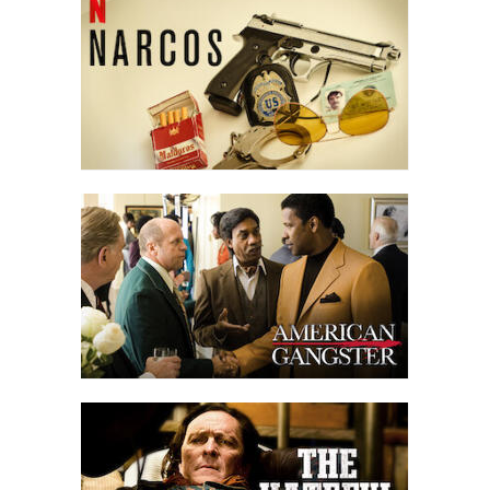
danneggiata e si arrabbia, quindi viene allontanato dallo studio;
più tardi, nel suo hotel, cerca di registrare un video per fornire le
prove ma viene ucciso, cosa che viene gestita come un suicidio
sia dal governo che da MX TV.
Quando un testimone riconosce chi ha rapito i bambini, TV MX
cambia strategia e inizia a chiedere alla gente di inviare donazioni
alla fondazione "Si Se puede" (Yes We Can), in modo che il
denaro possa essere utilizzato per pagare il riscatto richiesto dai
rapitori (un milione di dollari), fino al punto che il governatore
stesso dona una somma elevata (chiedendo in cambio un favore
a Rojo). Tuttavia, Doña Chole, un membro della banda dei
rapitori, decide di portare le gemelle alla polizia e la famiglia
decide di non rilasciare più interviste a TV MX, per cui la storia
rimane senza fine. TV MX decide quindi di realizzare un falso
montaggio su un agente del governo per salvare le ragazze e
dare finalmente il finale che la gente voleva vedere, mettendo
Vargas come eroe e la famiglia Garza a sostegno delle sue azioni
eroiche.
Dopo che il presidente si congratula con Vargas per le sue azioni,