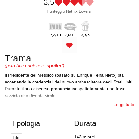
3,5
Punteggio Netflix Lovers
Trama
(potrebbe contenere
spoiler
!)
Il Presidente del Messico (basato su Enrique Peña Nieto) sta
accettando le credenziali del nuovo ambasciatore degli Stati Uniti.
Durante il suo discorso pronuncia inaspettatamente una frase
razzista che diventa virale.
Leggi tutto
Lo stesso giorno i funzionari del governo messicano invitano
Television Mexicana, la più potente società televisiva, a creare
una distrazione mediatica divulgando una storia scandalosa che
Tipologia
Durata
coinvolge il governatore Carmelo Vargas (Damián Alcazar),
mostrando un video in cui il governatore accetta tangenti dai
143 minuti
Film