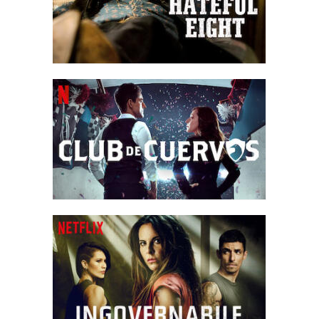
gli viene chiesto dell'aumento dei prezzi dei prodotti di base e lui
risponde: "Non sono la padrona di casa mia" e non è in grado di
prevedere il reale impatto sulle economie familiari. Il conduttore,
Perez Harris, scoppia in una grande risata, quindi il telegiornale
viene interrotto e Perez Harris viene trattenuto dagli agenti del
governo.
Il giorno dopo, Ricardo diventa il conduttore del telegiornale e
riceve una nota da Rojo in cui gli viene detto che deve inserire
una notizia molto urgente per togliere l'attenzione sull'errore
dell'ultimo Presidente che ha annunciato la visita di Papa
Francesco in Messico. Nel frattempo la pubblicità mostra l'unità
della nazione e Vargas decide di candidarsi alla presidenza
sposando Jazmin, la star di Los Pobres Tambien Aman (ed ex
fidanzata di Rojo, il favore che gli ha chiesto).
Due anni dopo, apprendiamo che Vargas ha messo insieme i più
importanti partiti politici dell'epoca (PAN, PRI, PRD) per vincere le
elezioni facendo di Jazmin la First Lady, mentre i gemelli Garza
firmano un contratto con TV MX per essere i protagonisti della
nuova telenovela.