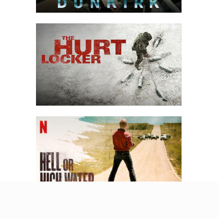
riuscito a salvare" a tormentarlo, lo psichiatra lo incoraggia ad
aiutare i veterani gravemente feriti nell'ospedale VA. In seguito,
Kyle inizia gradualmente ad adattarsi alla vita di casa.
Anni dopo, il 2 febbraio 2013, Kyle saluta la moglie e la famiglia
mentre si allontana di buon umore per trascorrere del tempo con
Eddie Ray Routh, un veterano affetto da PTSD, in un poligono di
tiro. Un sottotitolo sullo schermo rivela che Kyle è stato ucciso
quel giorno da Routh, seguito da un filmato di repertorio della folla
in piedi lungo l'autostrada per il suo corteo funebre. Altre persone
vengono mostrate mentre partecipano alla sua cerimonia
funebre.