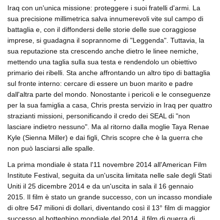
Iraq con un'unica missione: proteggere i suoi fratelli d'armi. La
sua precisione millimetrica salva innumerevoli vite sul campo di
battaglia e, con il diffondersi delle storie delle sue coraggiose
imprese, si guadagna il soprannome di "Leggenda". Tuttavia, la
sua reputazione sta crescendo anche dietro le linee nemiche,
mettendo una taglia sulla sua testa e rendendolo un obiettivo
primario dei ribelli. Sta anche affrontando un altro tipo di battaglia
sul fronte interno: cercare di essere un buon marito e padre
dall'altra parte del mondo. Nonostante i pericoli e le conseguenze
per la sua famiglia a casa, Chris presta servizio in Iraq per quattro
strazianti missioni, personificando il credo dei SEAL di "non
lasciare indietro nessuno". Ma al ritorno dalla moglie Taya Renae
Kyle (Sienna Miller) e dai figli, Chris scopre che è la guerra che
non può lasciarsi alle spalle.
La prima mondiale è stata l'11 novembre 2014 all'American Film
Institute Festival, seguita da un'uscita limitata nelle sale degli Stati
Uniti il 25 dicembre 2014 e da un'uscita in sala il 16 gennaio
2015. Il film è stato un grande successo, con un incasso mondiale
di oltre 547 milioni di dollari, diventando così il 13° film di maggior
successo al botteghino mondiale del 2014, il film di guerra di