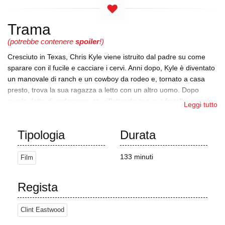
Trama
(potrebbe contenere
spoiler
!)
Cresciuto in Texas, Chris Kyle viene istruito dal padre su come
sparare con il fucile e cacciare i cervi. Anni dopo, Kyle è diventato
un manovale di ranch e un cowboy da rodeo e, tornato a casa
presto, trova la sua ragazza a letto con un altro uomo. Dopo
averle detto di andarsene, sta riflettendo con suo fratello quando
Leggi tutto
vede i notiziari sugli attentati alle ambasciate americane del 1998
e decide di arruolarsi in Marina. Si qualifica per l'addestramento
Tipologia
Durata
speciale e diventa un cecchino degli U.S. Navy SEALs.
Kyle incontra Taya Studebaker in un bar e i due si sposano
133 minuti
Film
presto. Viene inviato in Iraq dopo gli attacchi dell'11 settembre. Le
sue prime uccisioni sono quelle di una donna e di un ragazzo che
hanno attaccato i Marines americani in pattuglia con una granata
Regista
anticarro RKG-3 di fabbricazione russa. Kyle è visibilmente
sconvolto dall'esperienza, ma in seguito si guadagna il
Clint Eastwood
soprannome di "Leggenda" per le sue numerose uccisioni.