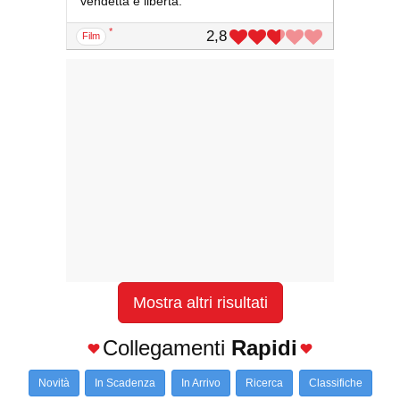
vendetta e libertà.
*
2,8
film
Mostra altri risultati
Collegamenti
Rapidi
Novità
In Scadenza
In Arrivo
Ricerca
Classifiche