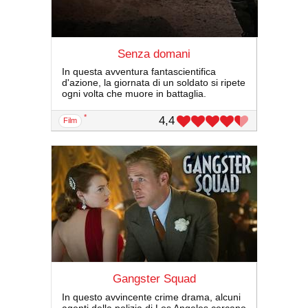
Senza domani
In questa avventura fantascientifica
d'azione, la giornata di un soldato si ripete
ogni volta che muore in battaglia.
*
4,4
film
Gangster Squad
In questo avvincente crime drama, alcuni
agenti della polizia di Los Angeles cercano