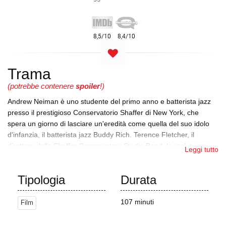
Trama
(potrebbe contenere
spoiler
!)
Andrew Neiman è uno studente del primo anno e batterista jazz
presso il prestigioso Conservatorio Shaffer di New York, che
spera un giorno di lasciare un'eredità come quella del suo idolo
d'infanzia, il batterista jazz Buddy Rich. Terence Fletcher, il
direttore della Shaffer Conservatory Studio Band, lo recluta per
Leggi tutto
suonare nello Studio ensemble come sostituto del batterista
principale Carl Tanner. Andrew scopre subito che Fletcher è
Tipologia
Durata
implacabilmente severo, emotivamente manipolativo e violento
con i suoi studenti; aggredisce fisicamente e rimprovera Andrew
quando non riesce a tenere il tempo durante le prove del pezzo
107 minuti
Film
principale di Hank Levy, "Whiplash".