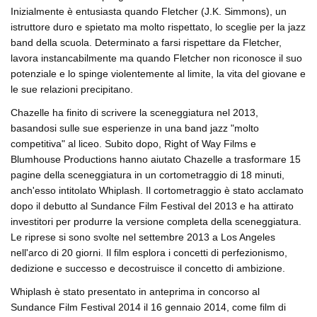
Inizialmente è entusiasta quando Fletcher (J.K. Simmons), un
istruttore duro e spietato ma molto rispettato, lo sceglie per la jazz
band della scuola. Determinato a farsi rispettare da Fletcher,
lavora instancabilmente ma quando Fletcher non riconosce il suo
potenziale e lo spinge violentemente al limite, la vita del giovane e
le sue relazioni precipitano.
Chazelle ha finito di scrivere la sceneggiatura nel 2013,
basandosi sulle sue esperienze in una band jazz "molto
competitiva" al liceo. Subito dopo, Right of Way Films e
Blumhouse Productions hanno aiutato Chazelle a trasformare 15
pagine della sceneggiatura in un cortometraggio di 18 minuti,
anch'esso intitolato Whiplash. Il cortometraggio è stato acclamato
dopo il debutto al Sundance Film Festival del 2013 e ha attirato
investitori per produrre la versione completa della sceneggiatura.
Le riprese si sono svolte nel settembre 2013 a Los Angeles
nell'arco di 20 giorni. Il film esplora i concetti di perfezionismo,
dedizione e successo e decostruisce il concetto di ambizione.
Whiplash è stato presentato in anteprima in concorso al
Sundance Film Festival 2014 il 16 gennaio 2014, come film di