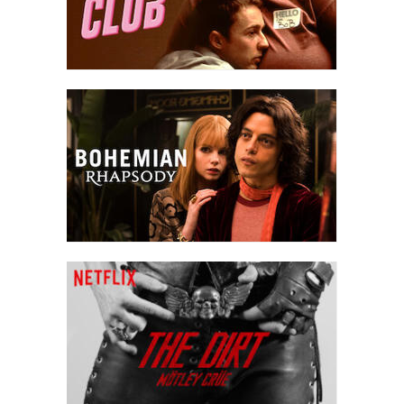
Nicole all'esibizione ma scopre che lei ha una nuova relazione.
Sul palco del JVC, prima del primo pezzo, Fletcher rivela di
sapere che Andrew ha testimoniato contro di lui. Per vendicarsi,
Fletcher guida la band in una canzone che Andrew non conosce e
di cui non ha lo spartito. Dopo un'esibizione disastrosa, Andrew
esce dal palco umiliato ma torna e interrompe l'introduzione di
Fletcher al brano successivo suonando l'intro di "Caravan", dando
lui stesso il via alla band. Inizialmente arrabbiato, Fletcher
riprende la direzione d'orchestra e nota la performance
impeccabile di Andrew. Al termine del brano, Andrew continua con
un assolo prolungato e inaspettato. Impressionato dalla
performance di Andrew, Fletcher annuisce in segno di
approvazione prima di dare il via al finale.