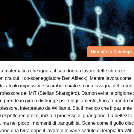
Non più in Catalogo
la matematica che ignora il suo dono a favore delle sbronze
on (tra cui il co-sceneggiatore Ben Affleck). Mentre lavora come
 di calcolo impossibile scarabocchiato su una lavagna del corrid
professore del MIT (Stellan Skarsgård). Damon evita la prigione 
 che prende in giro o distrugge psicologicamente, fino a quando n
rofessore, interpretato da Williams. Sia il medico che il paziente
 rispetto reciproco, inizia il processo di guarigione. La bellezza
, ma nei piccoli momenti di tranquillità. Scene come il goffo dis
o una birra dopo il lavoro o le varie sedute di terapia tra Wil