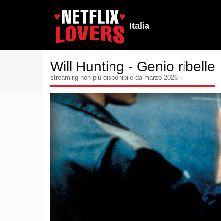
Italia
Will Hunting - Genio ribelle
streaming non più disponibile da marzo 2026