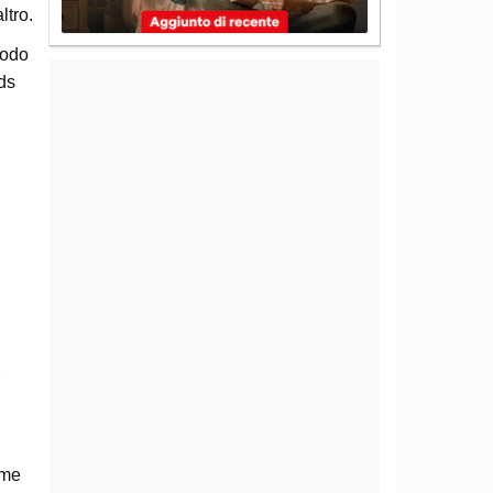
ltro.
iodo
ds
ome