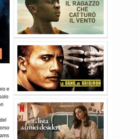
oio e
solo
on
 del
corso
liams