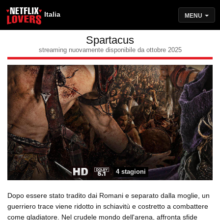
Italia
MENU
Spartacus
streaming nuovamente disponibile da ottobre 2025
4 stagioni
Dopo essere stato tradito dai Romani e separato dalla moglie, un
guerriero trace viene ridotto in schiavitù e costretto a combattere
come gladiatore. Nel crudele mondo dell'arena, affronta sfide