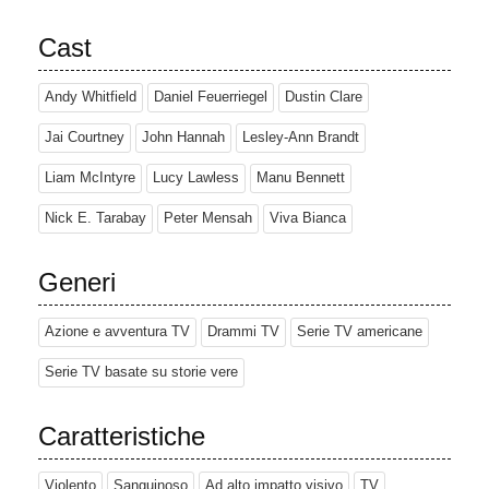
Cast
Andy Whitfield
Daniel Feuerriegel
Dustin Clare
Jai Courtney
John Hannah
Lesley-Ann Brandt
Liam McIntyre
Lucy Lawless
Manu Bennett
Nick E. Tarabay
Peter Mensah
Viva Bianca
Generi
Azione e avventura TV
Drammi TV
Serie TV americane
Serie TV basate su storie vere
Caratteristiche
Violento
Sanguinoso
Ad alto impatto visivo
TV