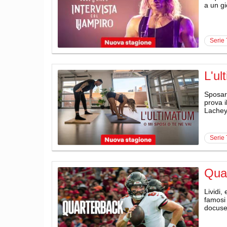
a un gi
serie
L'ul
Sposars
prova i
Lachey
serie
Qua
Lividi,
famosi
docuse