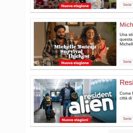
serie
Mich
Una sti
questa 
Michel
serie
Resi
Come fa
città 
serie