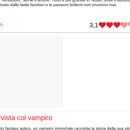
nato dalle faide familiari e le passioni bollenti non muoiono mai.
3,1
 Tv
rvista col vampiro
to fantasy gotico, un vampiro immortale racconta la storia della sua vit