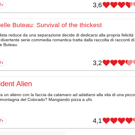
3,6
 Tv
elle Buteau: Survival of the thickest
lista reduce da una separazione decide di dedicarsi alla propria felicità 
divertente serie commedia romantica tratta dalla raccolta di racconti di
le Buteau.
3,2
 Tv
dent Alien
 un alieno con la faccia da calamaro ad adattarsi alla vita di una picco
di montagna del Colorado? Mangiando pizza a ufo.
4,1
 Tv