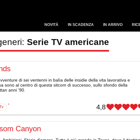
NOVITÀ
IN SCADENZA
IN ARRIVO
RIC
generi:
Serie TV americane
ends
vventure di sei ventenni in balìa delle insidie della vita lavorativa e
 sono al centro di questa sitcom di successo, sullo sfondo della
tan anni ‘90.
*
4,8
 Tv
som Canyon
à. Ambizioni. Storie d'amore. Tutto è più grande in Texas, dove il destin