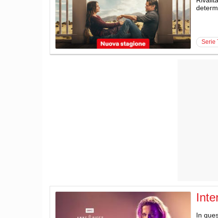
determi
serie
Inte
In ques