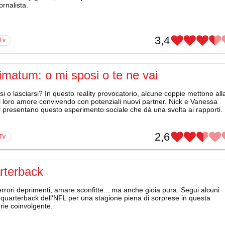
ornalista.
3,4
 Tv
timatum: o mi sposi o te ne vai
i o lasciarsi? In questo reality provocatorio, alcune coppie mettono all
l loro amore convivendo con potenziali nuovi partner. Nick e Vanessa
 presentano questo esperimento sociale che dà una svolta ai rapporti.
2,6
 Tv
rterback
 errori deprimenti, amare sconfitte... ma anche gioia pura. Segui alcuni
 quarterback dell'NFL per una stagione piena di sorprese in questa
rie coinvolgente.