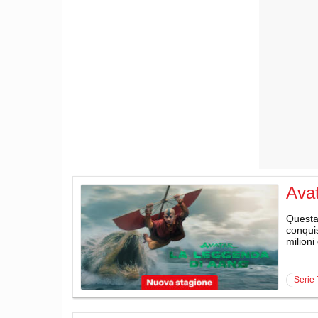
Avat
Questa 
conquis
milioni
serie