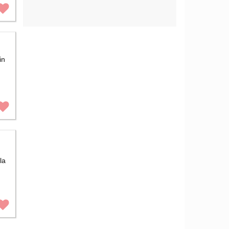
in
la