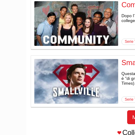
Com
Dopo l'
college
serie
Smal
Questa 
è "di g
Times)
serie
M
Col