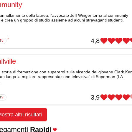
munity
annullamento della laurea, l'avvocato Jeff Winger torna al community
 e crea un gruppo di studio assieme ad alcuni stravaganti studenti.
*
4,8
 Tv
lville
storia di formazione con supereroi sulle vicende del giovane Clark Ken
ran lunga la migliore rappresentazione televisiva" di Superman (LA
.
3,9
 Tv
ostra altri risultati
legamenti
Rapidi