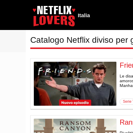
Italia
Catalogo Netflix diviso per 
Fri
Le disa
amorosa
Manhat
serie
Ran
Rivalit