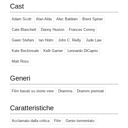
Cast
Adam Scott
Alan Alda
Alec Baldwin
Brent Spiner
Cate Blanchett
Danny Huston
Frances Conroy
Gwen Stefani
Ian Holm
John C. Reilly
Jude Law
Kate Beckinsale
Kelli Garner
Leonardo DiCaprio
Matt Ross
Generi
Film basati su storie vere
Dramma
Drammi premiati
Caratteristiche
Acclamato dalla critica
Film
Genio tormentato