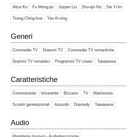
Alice Ko
Fu Meng-po
Jasper Liu
Shu-qin Ke
Sie Yi-lin
Tseng Ching-hua
Yao Ai-ning
Generi
Commedie TV
Drammi TV
Commedie TV romantiche
Drammi TV romantici
Programmi TV cinesi
Taiwanese
Caratteristiche
Commovente
Irriverente
Bizzarro
TV
Matrimonio
Scontri generazionali
Assurdo
Dramedy
Taiwanese
Audio
Mandarino (guoyu) - Audiodescrizione