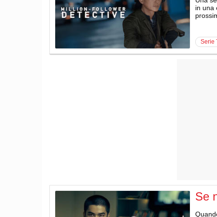
in una 
prossim
serie
Se n
Quando 