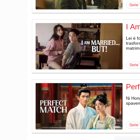
serie
I Am
Lei è 
trasfor
matrim
serie
Per
Ni Hong
spavent
serie