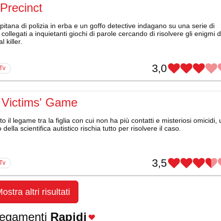
Precinct
itana di polizia in erba e un goffo detective indagano su una serie di
 collegati a inquietanti giochi di parole cercando di risolvere gli enigmi d
l killer.
3,0
 Tv
 Victims' Game
o il legame tra la figlia con cui non ha più contatti e misteriosi omicidi,
 della scientifica autistico rischia tutto per risolvere il caso.
3,5
 Tv
ostra altri risultati
legamenti
Rapidi