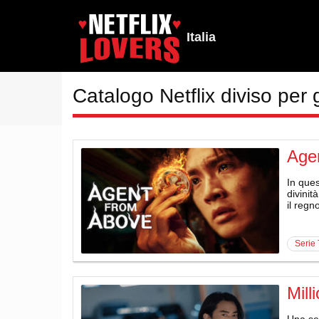
Italia
Catalogo Netflix diviso per 
Age
In ques
divinit
il regn
serie
Mill
Una ser