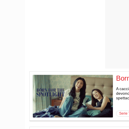
Born
A cacci
devono 
spettac
serie