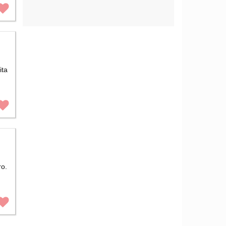
ita
ro.