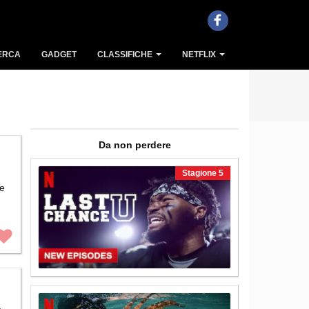
ERCA
GADGET
CLASSIFICHE
NETFLIX
Da non perdere
stagione 5
re
e