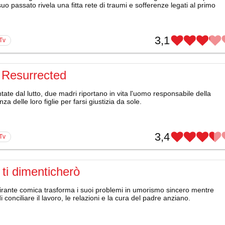
l suo passato rivela una fitta rete di traumi e sofferenze legati al primo
3,1
 Tv
 Resurrected
ate dal lutto, due madri riportano in vita l'uomo responsabile della
nza delle loro figlie per farsi giustizia da sole.
3,4
 Tv
ti dimenticherò
irante comica trasforma i suoi problemi in umorismo sincero mentre
i conciliare il lavoro, le relazioni e la cura del padre anziano.