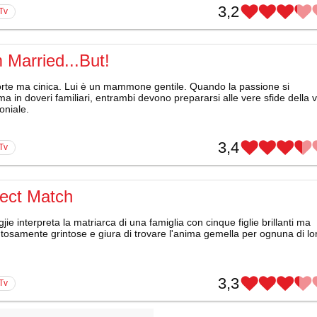
3,2
 Tv
 Married...But!
forte ma cinica. Lui è un mammone gentile. Quando la passione si
ma in doveri familiari, entrambi devono prepararsi alle vere sfide della v
oniale.
3,4
 Tv
fect Match
jie interpreta la matriarca di una famiglia con cinque figlie brillanti ma
osamente grintose e giura di trovare l'anima gemella per ognuna di lo
3,3
 Tv