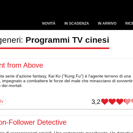
NOVITÀ
IN SCADENZA
IN ARRIVO
RIC
generi:
Programmi TV cinesi
nt from Above
ta serie d'azione fantasy, Kai Ko ("Kung Fu") è l'agente terreno di una
à, impegnato a combattere le forze del male che minacciano di sovverti
o dei mortali.
3,2
 Tv
ion-Follower Detective
ie di raccapriccianti omicidi. Una cartomante mascherata. Un detectiv