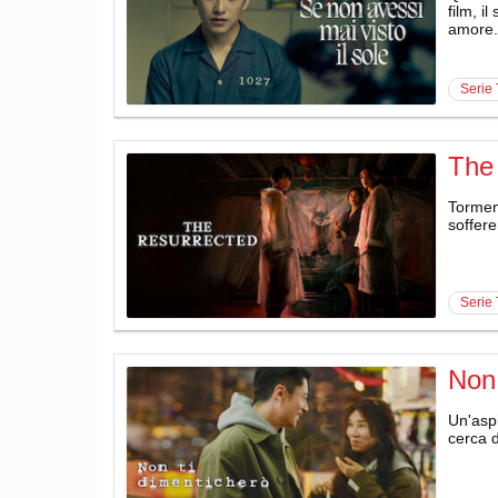
film, i
amore.
serie
The
Torment
soffere
serie
Non 
Un'asp
cerca d