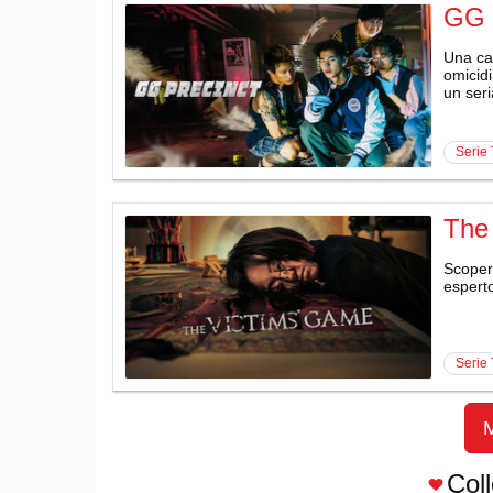
GG 
Una cap
omicidi
un seria
serie
The
Scopert
esperto
serie
M
Col