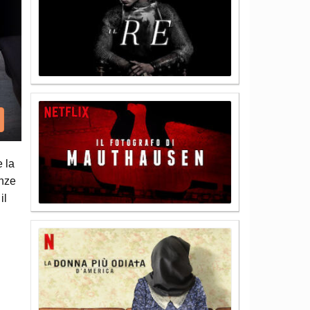
e la
enze
il