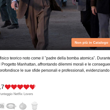
Non più in Catalogo
il fisico teorico noto come il "padre della bomba atomica". Durant
Progetto Manhattan, affrontando dilemmi morali e le consegu
profondisce le sue sfide personali e professionali, evidenziando 
,7
unteggio Netflix Lovers