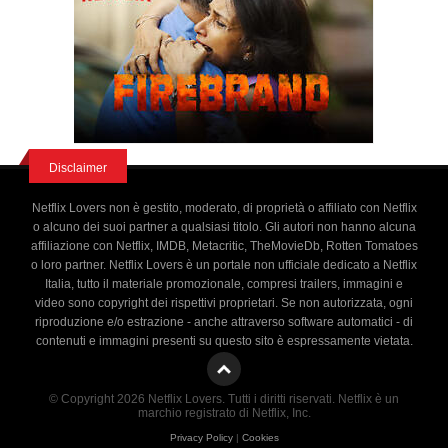
Disclaimer
Netflix Lovers non è gestito, moderato, di proprietà o affiliato con Netflix
o alcuno dei suoi partner a qualsiasi titolo. Gli autori non hanno alcuna
affiliazione con Netflix, IMDB, Metacritic, TheMovieDb, Rotten Tomatoes
o loro partner. Netflix Lovers è un portale non ufficiale dedicato a Netflix
Italia, tutto il materiale promozionale, compresi trailers, immagini e
video sono copyright dei rispettivi proprietari. Se non autorizzata, ogni
riproduzione e/o estrazione - anche attraverso software automatici - di
contenuti e immagini presenti su questo sito è espressamente vietata.
© Copyright 2026 Netflix Lovers. Tutti i diritti riservati. Netflix è un
marchio registrato di Netflix, Inc.
Privacy Policy
|
Cookies