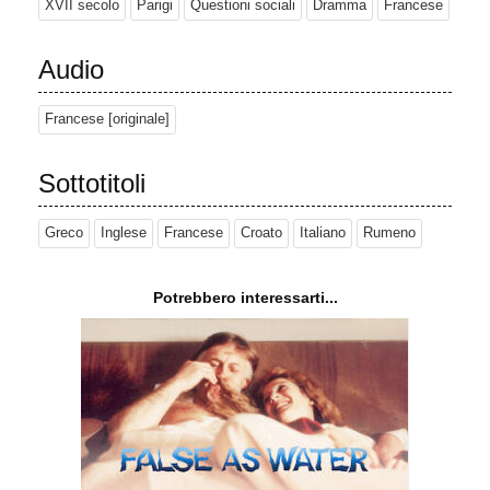
XVII secolo
Parigi
Questioni sociali
Dramma
Francese
Audio
Francese [originale]
Sottotitoli
Greco
Inglese
Francese
Croato
Italiano
Rumeno
Potrebbero interessarti...