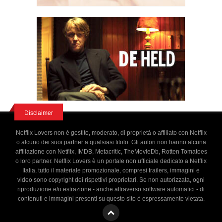
Disclaimer
Netflix Lovers non è gestito, moderato, di proprietà o affiliato con Netflix
o alcuno dei suoi partner a qualsiasi titolo. Gli autori non hanno alcuna
affiliazione con Netflix, IMDB, Metacritic, TheMovieDb, Rotten Tomatoes
o loro partner. Netflix Lovers è un portale non ufficiale dedicato a Netflix
Italia, tutto il materiale promozionale, compresi trailers, immagini e
video sono copyright dei rispettivi proprietari. Se non autorizzata, ogni
riproduzione e/o estrazione - anche attraverso software automatici - di
contenuti e immagini presenti su questo sito è espressamente vietata.