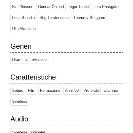
Bill Jönsson
Gunnar Öhlund
Inger Taube
Lars Passgård
Lena Brundin
Stig Torstensson
Thommy Berggren
Ulla Akselson
Generi
Dramma
Svedese
Caratteristiche
Sobrio
Film
Formazione
Anni '60
Profondo
Dramma
Svedese
Audio
Svedese [originale]