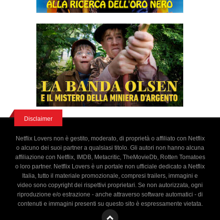
Disclaimer
Netflix Lovers non è gestito, moderato, di proprietà o affiliato con Netflix
o alcuno dei suoi partner a qualsiasi titolo. Gli autori non hanno alcuna
affiliazione con Netflix, IMDB, Metacritic, TheMovieDb, Rotten Tomatoes
o loro partner. Netflix Lovers è un portale non ufficiale dedicato a Netflix
Italia, tutto il materiale promozionale, compresi trailers, immagini e
video sono copyright dei rispettivi proprietari. Se non autorizzata, ogni
riproduzione e/o estrazione - anche attraverso software automatici - di
contenuti e immagini presenti su questo sito è espressamente vietata.