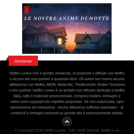
Disclaimer
Netflix Lovers non è gestito, moderato, di proprietà o affiliato con Netflix
o alcuno dei suoi partner a qualsiasi titolo. Gli autori non hanno alcuna
affiliazione con Netflix, IMDB, Metacritic, TheMovieDb, Rotten Tomatoes
o loro partner. Netflix Lovers è un portale non ufficiale dedicato a Netflix
Italia, tutto il materiale promozionale, compresi trailers, immagini e
video sono copyright dei rispettivi proprietari. Se non autorizzata, ogni
riproduzione e/o estrazione - anche attraverso software automatici - di
contenuti e immagini presenti su questo sito è espressamente vietata.
© Copyright 2026 Netflix Lovers. Tutti i diritti riservati. Netflix è un