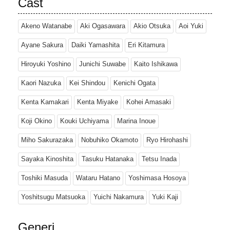
Cast
Akeno Watanabe
Aki Ogasawara
Akio Otsuka
Aoi Yuki
Ayane Sakura
Daiki Yamashita
Eri Kitamura
Hiroyuki Yoshino
Junichi Suwabe
Kaito Ishikawa
Kaori Nazuka
Kei Shindou
Kenichi Ogata
Kenta Kamakari
Kenta Miyake
Kohei Amasaki
Koji Okino
Kouki Uchiyama
Marina Inoue
Miho Sakurazaka
Nobuhiko Okamoto
Ryo Hirohashi
Sayaka Kinoshita
Tasuku Hatanaka
Tetsu Inada
Toshiki Masuda
Wataru Hatano
Yoshimasa Hosoya
Yoshitsugu Matsuoka
Yuichi Nakamura
Yuki Kaji
Generi