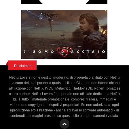
Disclaimer
Netflix Lovers non è gestito, moderato, di proprietà o affiliato con Netflix
o alcuno dei suoi partner a qualsiasi titolo. Gli autori non hanno alcuna
affiliazione con Netflix, IMDB, Metacritic, TheMovieDb, Rotten Tomatoes
o loro partner. Netflix Lovers è un portale non ufficiale dedicato a Netflix
Italia, tutto il materiale promozionale, compresi trailers, immagini e
video sono copyright dei rispettivi proprietari. Se non autorizzata, ogni
riproduzione e/o estrazione - anche attraverso software automatici - di
contenuti e immagini presenti su questo sito è espressamente vietata.