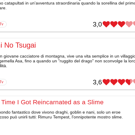
no catapultati in un'avventura straordinaria quando la sorellina del prim
re.
3,0
 Tv
i No Tsugai
n giovane cacciatore di montagna, vive una vita semplice in un villaggi
gemella Asa, fino a quando un "ruggito del drago" non sconvolge la lor
lità.
3,6
 Tv
 Time I Got Reincarnated as a Slime
ondo fantastico dove vivono draghi, goblin e nani, solo un eroe
coso può unirli tutti: Rimuru Tempest, l'onnipotente mostro slime.