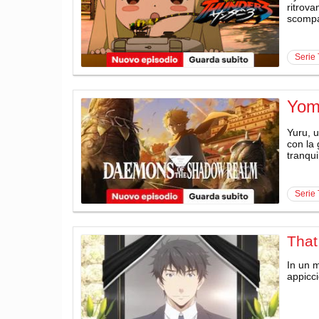
ritrova
scompa
serie
Yom
Yuru, u
con la 
tranquil
serie
That
In un m
appicci