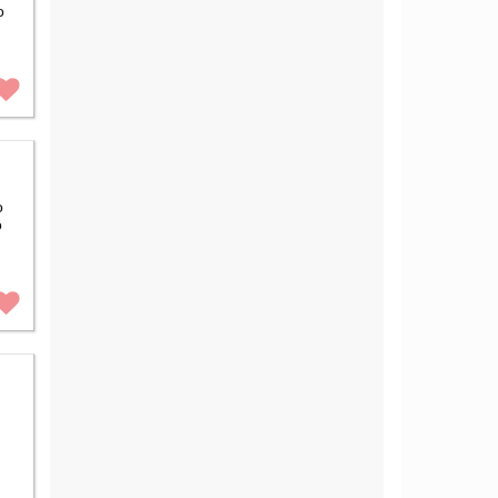
o
o
o