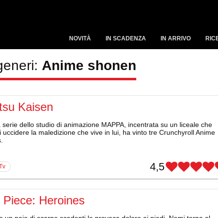
NOVITÀ
IN SCADENZA
IN ARRIVO
RIC
generi:
Anime shonen
tsu Kaisen
serie dello studio di animazione MAPPA, incentrata su un liceale che
i uccidere la maledizione che vive in lui, ha vinto tre Crunchyroll Anime
.
4,5
 Tv
 Piece: Heroines
un paio di scarpe scadenti le provoca dolore ai piedi, Nami torna al