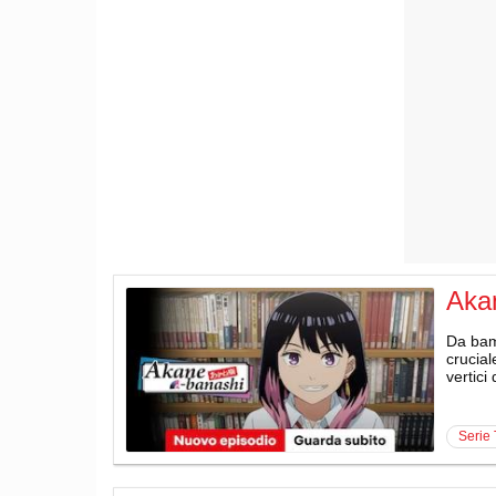
Aka
Da bam
crucial
vertici
serie