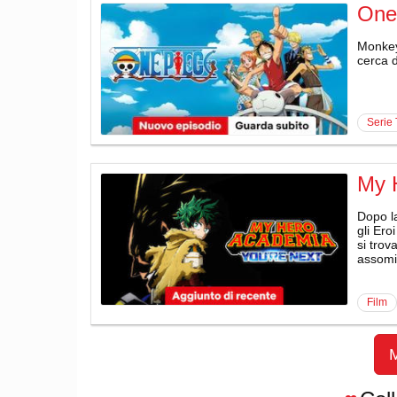
One
Monkey 
cerca d
serie
My 
Dopo la
gli Ero
si trov
assomig
film
M