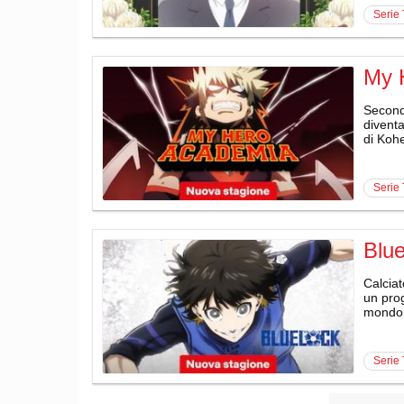
serie
My 
Second
divent
di Kohe
serie
Blu
Calciat
un prog
mondo
serie