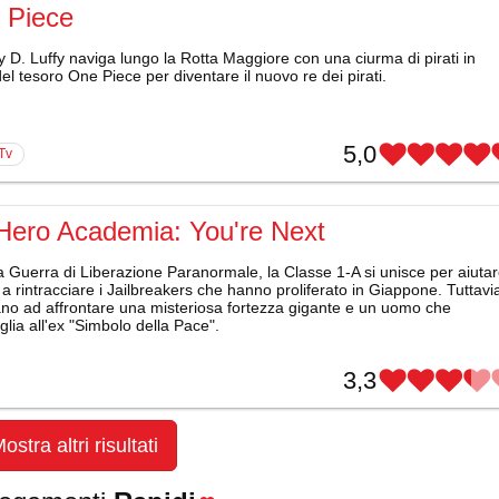
 Piece
D. Luffy naviga lungo la Rotta Maggiore con una ciurma di pirati in
el tesoro One Piece per diventare il nuovo re dei pirati.
5,0
 Tv
Hero Academia: You're Next
 Guerra di Liberazione Paranormale, la Classe 1-A si unisce per aiuta
i a rintracciare i Jailbreakers che hanno proliferato in Giappone. Tuttavi
ano ad affrontare una misteriosa fortezza gigante e un uomo che
lia all'ex "Simbolo della Pace".
3,3
ostra altri risultati