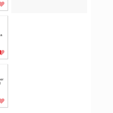
ga
per
l