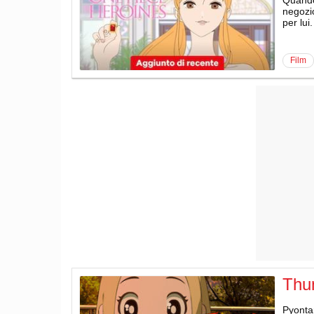
negozio
per lui.
film
Thu
Pyonta