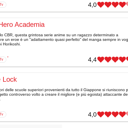
4,0
 Tv
Hero Academia
o CBR, questa grintosa serie anime su un ragazzo determinato a
are un eroe è un "adattamento quasi perfetto" del manga sempre in vo
i Horikoshi.
*
4,4
 Tv
e Lock
ori delle scuole superiori provenienti da tutto il Giappone si riuniscono 
etto controverso volto a creare il migliore (e più egoista) attaccante de
.
4,0
 Tv