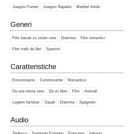
Joaquín Furriel
Joaquín Rapalini
Maribel Verdú
Generi
Film basati su storie vere
Dramma
Film romantici
Film tratti da libri
Spanish
Caratteristiche
Emozionante
Commovente
Romantico
Da una storia vera
Da un libro
Film
Animali
Legami familiari
Squali
Dramma
Spagnolo
Audio
Tedesco
Spagnolo Europeo
Francese
Italiano