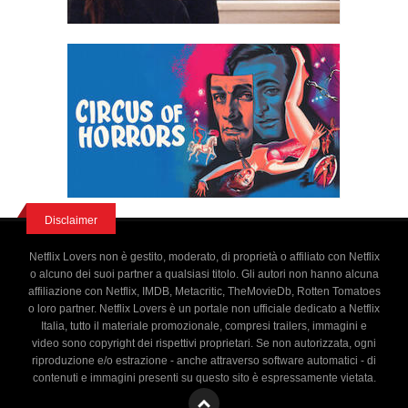
Disclaimer
Netflix Lovers non è gestito, moderato, di proprietà o affiliato con Netflix
o alcuno dei suoi partner a qualsiasi titolo. Gli autori non hanno alcuna
affiliazione con Netflix, IMDB, Metacritic, TheMovieDb, Rotten Tomatoes
o loro partner. Netflix Lovers è un portale non ufficiale dedicato a Netflix
Italia, tutto il materiale promozionale, compresi trailers, immagini e
video sono copyright dei rispettivi proprietari. Se non autorizzata, ogni
riproduzione e/o estrazione - anche attraverso software automatici - di
contenuti e immagini presenti su questo sito è espressamente vietata.