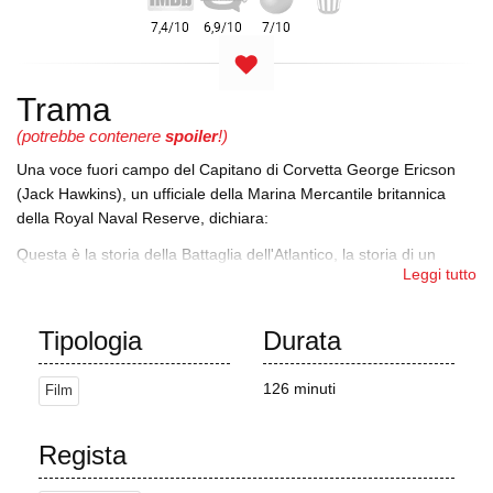
Trama
(potrebbe contenere
spoiler
!)
Una voce fuori campo del Capitano di Corvetta George Ericson
(Jack Hawkins), un ufficiale della Marina Mercantile britannica
della Royal Naval Reserve, dichiara:
Questa è la storia della Battaglia dell'Atlantico, la storia di un
Leggi tutto
oceano, di due navi e di un manipolo di uomini. Gli uomini sono gli
eroi; le eroine sono le navi. L'unico cattivo è il mare, il mare
crudele che l'uomo ha reso più crudele...
Tipologia
Durata
Alla fine del 1939, proprio quando scoppia la guerra, Ericson
viene richiamato nella Royal Navy e gli viene affidato il comando
126 minuti
Film
della HMS Compass Rose, una corvetta di classe Flower di
recente costruzione destinata a compiti di scorta ai convogli. I
Regista
suoi sottotenenti, Lockhart e Ferraby, sono entrambi di recente
nomina e senza esperienza in mare. Il nuovo primo luogotenente,