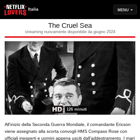
Italia
MENU
The Cruel Sea
streaming nuovamente disponibile da giugno 2024
126 minuti
All'inizio della Seconda Guerra Mondiale, il comandante Ericson
viene assegnato alla scorta convogli HMS Compass Rose con
ufficiali inesperti e uomini appena usciti dall'addestramento. I mari