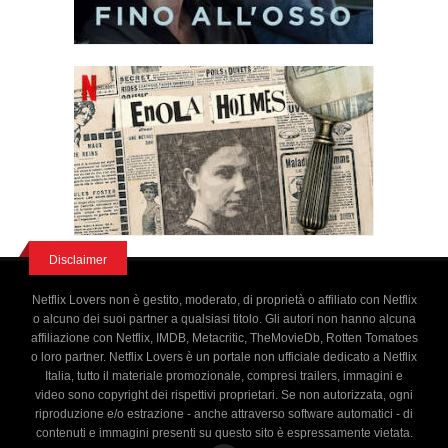
Disclaimer
Netflix Lovers non è gestito, moderato, di proprietà o affiliato con Netflix
o alcuno dei suoi partner a qualsiasi titolo. Gli autori non hanno alcuna
affiliazione con Netflix, IMDB, Metacritic, TheMovieDb, Rotten Tomatoes
o loro partner. Netflix Lovers è un portale non ufficiale dedicato a Netflix
Italia, tutto il materiale promozionale, compresi trailers, immagini e
video sono copyright dei rispettivi proprietari. Se non autorizzata, ogni
riproduzione e/o estrazione - anche attraverso software automatici - di
contenuti e immagini presenti su questo sito è espressamente vietata.