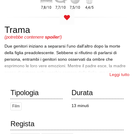
Trama
(potrebbe contenere
spoiler
!)
Due genitori iniziano a separarsi l'uno dall'altro dopo la morte
della figlia preadolescente. Sebbene si rifiutino di parlarsi di
persona, entrambi i genitori sono osservati da ombre che
esprimono le loro vere emozioni. Mentre il padre esce, la madre
pensa di entrare nella vecchia camera della figlia, ma si ferma a
Leggi tutto
causa del dolore e della tristezza.
Mentre fa il bucato, la madre inizia a piangere dopo essersi
Tipologia
Durata
accorta di aver lavato la camicia della figlia. Si siede vicino alla
lavatrice e fa cadere un pallone da calcio che apre la camera
13 minuti
Film
della figlia e rotola su un giradischi che suona la canzone "1950".
La madre decide di entrare nella stanza, dove poi si riunisce con il
marito. Mentre "1950" continua a suonare in sottofondo,
Regista
un'ombra che rappresenta la figlia esce dal giradischi e i genitori