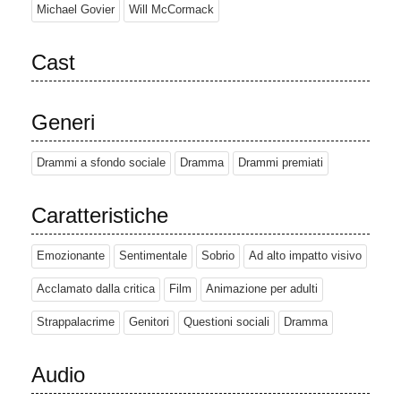
iniziano a ricordare gli eventi della vita della figlia.
Michael Govier
Will McCormack
In una serie di flashback, i genitori vedono la figlia crescere:
sviluppa la passione per il calcio, festeggia il suo decimo
Cast
compleanno e vive il suo primo bacio. Nel flashback finale, la figlia
lascia i genitori per andare a scuola. Sapendo cosa sta per
accadere, le ombre dei genitori tentano di impedirle di entrare nei
Generi
locali ma, trattandosi di un ricordo, falliscono. All'interno della
scuola, la figlia viene colpita e uccisa durante una sparatoria; il
Drammi a sfondo sociale
Dramma
Drammi premiati
suo ultimo messaggio ai genitori è "Se dovesse succedere
qualcosa, vi amo".
Caratteristiche
Mentre le ombre dei genitori si allontanano, l'ombra della figlia li
riunisce, costringendo i veri genitori a vedere i bei ricordi che
Emozionante
Sentimentale
Sobrio
Ad alto impatto visivo
hanno potuto vivere con la figlia quando era viva. Nel presente, i
genitori si abbracciano e l'ombra della figlia diventa una luce
Acclamato dalla critica
Film
Animazione per adulti
brillante tra le ombre dei genitori in lutto.
Strappalacrime
Genitori
Questioni sociali
Dramma
Audio