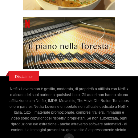
Disclaimer
Netflix Lovers non è gestito, moderato, di proprietà o affiliato con Netflix
o alcuno dei suoi partner a qualsiasi titolo. Gli autori non hanno alcuna
affiliazione con Netflix, IMDB, Metacritic, TheMovieDb, Rotten Tomatoes
o loro partner. Netflix Lovers è un portale non ufficiale dedicato a Netflix
Italia, tutto il materiale promozionale, compresi trailers, immagini e
video sono copyright dei rispettivi proprietari. Se non autorizzata, ogni
riproduzione e/o estrazione - anche attraverso software automatici - di
contenuti e immagini presenti su questo sito è espressamente vietata.