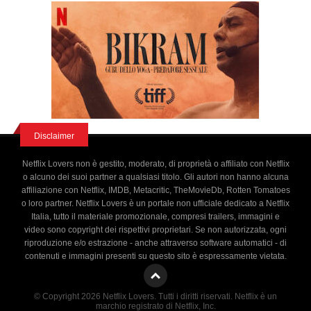
Disclaimer
Netflix Lovers non è gestito, moderato, di proprietà o affiliato con Netflix
o alcuno dei suoi partner a qualsiasi titolo. Gli autori non hanno alcuna
affiliazione con Netflix, IMDB, Metacritic, TheMovieDb, Rotten Tomatoes
o loro partner. Netflix Lovers è un portale non ufficiale dedicato a Netflix
Italia, tutto il materiale promozionale, compresi trailers, immagini e
video sono copyright dei rispettivi proprietari. Se non autorizzata, ogni
riproduzione e/o estrazione - anche attraverso software automatici - di
contenuti e immagini presenti su questo sito è espressamente vietata.
© Copyright 2026 Netflix Lovers. Tutti i diritti riservati. Netflix è un
marchio registrato di Netflix, Inc.