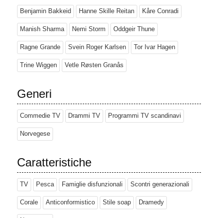
Benjamin Bakkeid
Hanne Skille Reitan
Kåre Conradi
Manish Sharma
Nemi Storm
Oddgeir Thune
Ragne Grande
Svein Roger Karlsen
Tor Ivar Hagen
Trine Wiggen
Vetle Røsten Granås
Generi
Commedie TV
Drammi TV
Programmi TV scandinavi
Norvegese
Caratteristiche
TV
Pesca
Famiglie disfunzionali
Scontri generazionali
Corale
Anticonformistico
Stile soap
Dramedy