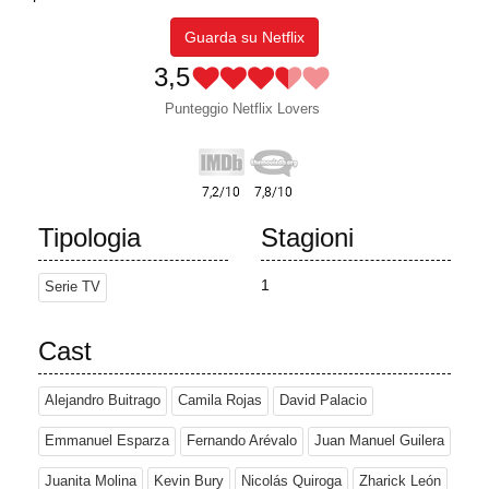
Guarda su Netflix
3,5
Punteggio Netflix Lovers
Tipologia
Stagioni
1
Serie TV
Cast
Alejandro Buitrago
Camila Rojas
David Palacio
Emmanuel Esparza
Fernando Arévalo
Juan Manuel Guilera
Juanita Molina
Kevin Bury
Nicolás Quiroga
Zharick León