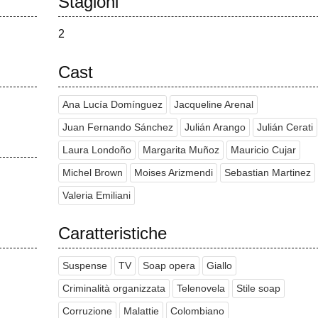
Stagioni
2
Cast
Ana Lucía Domínguez
Jacqueline Arenal
Juan Fernando Sánchez
Julián Arango
Julián Cerati
Laura Londoño
Margarita Muñoz
Mauricio Cujar
Michel Brown
Moises Arizmendi
Sebastian Martinez
Valeria Emiliani
Caratteristiche
Suspense
TV
Soap opera
Giallo
Criminalità organizzata
Telenovela
Stile soap
Corruzione
Malattie
Colombiano