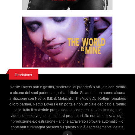
Disclaimer
Netflix Lovers non è gestito, moderato, di proprietà o affiliato con Netflix
o alcuno dei suoi partner a qualsiasi titolo. Gli autori non hanno alcuna
affiliazione con Netflix, IMDB, Metacritic, TheMovieDb, Rotten Tomatoes
o loro partner. Netflix Lovers è un portale non ufficiale dedicato a Netflix
Italia, tutto il materiale promozionale, compresi trailers, immagini e
video sono copyright dei rispettivi proprietari. Se non autorizzata, ogni
riproduzione e/o estrazione - anche attraverso software automatici - di
contenuti e immagini presenti su questo sito è espressamente vietata.