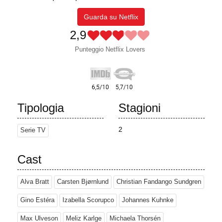
Guarda su Netflix
2,9
Punteggio Netflix Lovers
Tipologia
Stagioni
2
Serie TV
Cast
Alva Bratt
Carsten Bjørnlund
Christian Fandango Sundgren
Gino Estéra
Izabella Scorupco
Johannes Kuhnke
Max Ulveson
Meliz Karlge
Michaela Thorsén