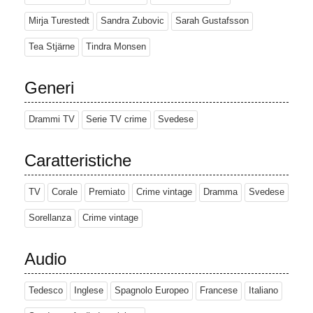
Mirja Turestedt
Sandra Zubovic
Sarah Gustafsson
Tea Stjärne
Tindra Monsen
Generi
Drammi TV
Serie TV crime
Svedese
Caratteristiche
TV
Corale
Premiato
Crime vintage
Dramma
Svedese
Sorellanza
Crime vintage
Audio
Tedesco
Inglese
Spagnolo Europeo
Francese
Italiano