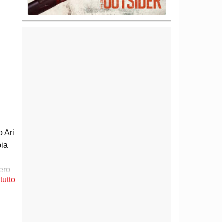
 Ari
pia
mero
tutto
to,
y