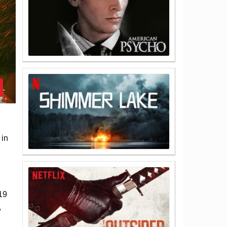
 in
19
,