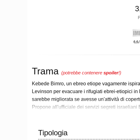
3
P
Trama
(potrebbe contenere
spoiler
!)
Kebede Bimro, un ebreo etiope vagamente ispirat
Levinson per evacuare i rifugiati ebrei-etiopici in
sarebbe migliorata se avesse un'attività di copert
Propone all'ufficiale dei servizi segreti israeli
significativamente maggiore di rifugiati: affitta
e gestirlo come copertura per facilitare il trasferi
approvato con riluttanza e Ari recluta i suoi ex
Tipologia
Navon per assisterlo.