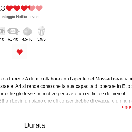
,3
unteggio Netflix Lovers
o a Ferede Aklum, collabora con l'agente del Mossad israeliano
 Israele. Ari si rende conto che la sua capacità di operare in Etio
ura che gli desse un motivo per avere un edificio e dei veicoli.
ani Ethan Levin un piano che gli consentirebbe di evacuare un nu
Leggi 
re il Red Sea Diving Resort, un hotel costiero sudanese abbandona
mento dei rifugiati fuori dal paese. Il piano poco ortodosso viene
 colleghi del Mossad Rachel Reiter, Jake Wolf, Max Rose e Samm
Durata