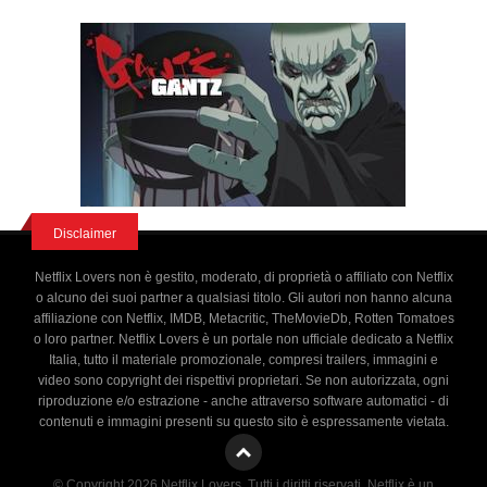
Disclaimer
Netflix Lovers non è gestito, moderato, di proprietà o affiliato con Netflix
o alcuno dei suoi partner a qualsiasi titolo. Gli autori non hanno alcuna
affiliazione con Netflix, IMDB, Metacritic, TheMovieDb, Rotten Tomatoes
o loro partner. Netflix Lovers è un portale non ufficiale dedicato a Netflix
Italia, tutto il materiale promozionale, compresi trailers, immagini e
video sono copyright dei rispettivi proprietari. Se non autorizzata, ogni
riproduzione e/o estrazione - anche attraverso software automatici - di
contenuti e immagini presenti su questo sito è espressamente vietata.
© Copyright 2026 Netflix Lovers. Tutti i diritti riservati. Netflix è un