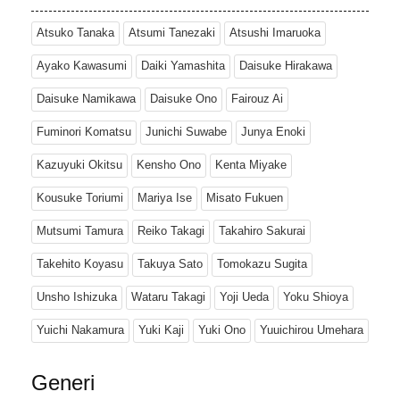
Atsuko Tanaka
Atsumi Tanezaki
Atsushi Imaruoka
Ayako Kawasumi
Daiki Yamashita
Daisuke Hirakawa
Daisuke Namikawa
Daisuke Ono
Fairouz Ai
Fuminori Komatsu
Junichi Suwabe
Junya Enoki
Kazuyuki Okitsu
Kensho Ono
Kenta Miyake
Kousuke Toriumi
Mariya Ise
Misato Fukuen
Mutsumi Tamura
Reiko Takagi
Takahiro Sakurai
Takehito Koyasu
Takuya Sato
Tomokazu Sugita
Unsho Ishizuka
Wataru Takagi
Yoji Ueda
Yoku Shioya
Yuichi Nakamura
Yuki Kaji
Yuki Ono
Yuuichirou Umehara
Generi