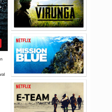
in
val