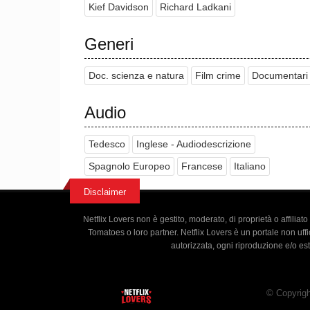
Kief Davidson
Richard Ladkani
spaventando i bracconieri e impedendo ai residenti 
alimentari.
Generi
In Cina, Andrea Crosta, responsabile delle indagin
selvatica", e Hongxiang Huang, un giornalista inv
Doc. scienza e natura
Film crime
Documentari
sull'importazione e la vendita illegale di avorio. 
governo cinese rilascia 5 tonnellate di avorio all
Audio
l'avorio legale da quello illegale. Crosta e Hua
che si vantano di possedere una quantità di avorio
Tedesco
Inglese - Audiodescrizione
numerose lacune nelle normative sull'avorio che
Spagnolo Europeo
Francese
Italiano
Il documentario riporta che se i governi non interv
Disclaimer
entro i prossimi 15 anni.
Netflix Lovers non è gestito, moderato, di proprietà o affiliat
Tomatoes o loro partner. Netflix Lovers è un portale non uffic
autorizzata, ogni riproduzione e/o es
© Copyright