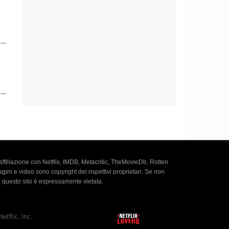
i
anti
ione
a affiliazione con Netflix, IMDB, Metacritic, TheMovieDb, Rotten
agini e video sono copyright dei rispettivi proprietari. Se non
u questo sito è espressamente vietata.
etflix, Inc.