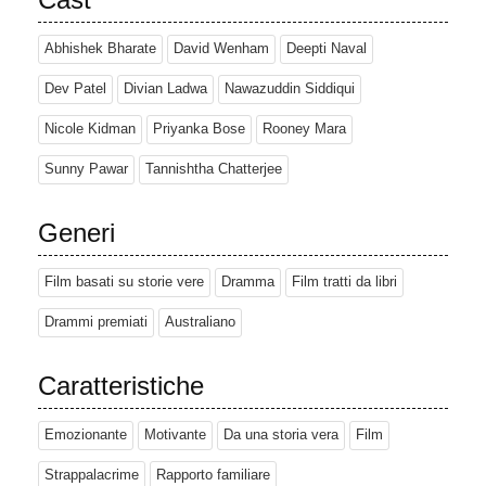
Abhishek Bharate
David Wenham
Deepti Naval
Dev Patel
Divian Ladwa
Nawazuddin Siddiqui
Nicole Kidman
Priyanka Bose
Rooney Mara
Sunny Pawar
Tannishtha Chatterjee
Generi
Film basati su storie vere
Dramma
Film tratti da libri
Drammi premiati
Australiano
Caratteristiche
Emozionante
Motivante
Da una storia vera
Film
Strappalacrime
Rapporto familiare