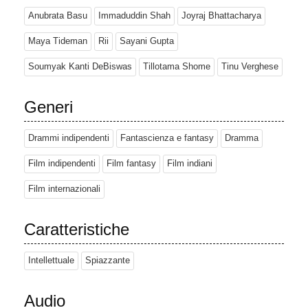
Anubrata Basu
Immaduddin Shah
Joyraj Bhattacharya
Maya Tideman
Rii
Sayani Gupta
Soumyak Kanti DeBiswas
Tillotama Shome
Tinu Verghese
Generi
Drammi indipendenti
Fantascienza e fantasy
Dramma
Film indipendenti
Film fantasy
Film indiani
Film internazionali
Caratteristiche
Intellettuale
Spiazzante
Audio