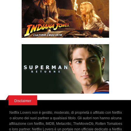
Disclaimer
Netflix Lovers non è gestito, moderato, di proprietà o affiliato con Netflix
o alcuno dei suoi partner a qualsiasi titolo. Gli autori non hanno alcuna
affiliazione con Netflix, IMDB, Metacritic, TheMovieDb, Rotten Tomatoes
o loro partner. Netflix Lovers è un portale non ufficiale dedicato a Netflix