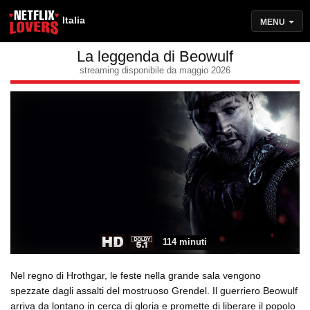
Italia
MENU
La leggenda di Beowulf
streaming disponibile da maggio 2026
114 minuti
Nel regno di Hrothgar, le feste nella grande sala vengono
spezzate dagli assalti del mostruoso Grendel. Il guerriero Beowulf
arriva da lontano in cerca di gloria e promette di liberare il popolo