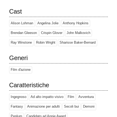
Cast
Alison Lohman
Angelina Jolie
Anthony Hopkins
Brendan Gleeson
Crispin Glover
John Malkovich
Ray Winstone
Robin Wright
Sharisse Baker-Bernard
Generi
Film d'azione
Caratteristiche
Ingegnoso
Ad alto impatto visivo
Film
Avventura
Fantasy
Animazione per adulti
Secoli bui
Demoni
Peplum
Candidato ad Annie Award