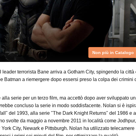
Non più in Catalogo
l leader terrorista Bane arriva a Gotham City, spingendo la città 
eroe Batman a riemergere dopo essersi preso la colpa dei crimini 
e alla serie per un terzo film, ma accettò dopo aver sviluppato u
vrebbe concluso la serie in modo soddisfacente. Nolan si è ispir
tfall" del 1993, alla serie "The Dark Knight Returns" del 1986 e a
sono svolte da maggio a novembre 2011 in località come Jodhpur,
ork City, Newark e Pittsburgh. Nolan ha utilizzato telecamere
si i primi sei minuti del film, per ottimizzare la qualità