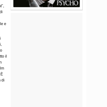
t",
di
le e
i
i,
lo
to il
an
ilm
 È
 di