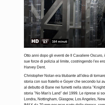
164 minuti
Otto anni dopo gli eventi de Il Cavaliere Oscuro, i
sue forze di polizia al limite, costringendo l'ex 
Harvey Dent.
Christopher Nolan era titubante all'idea di tornar
storia con suo fratello e Goyer che secondo lui a
al debutto di Bane nei fumetti nella storia "Knigh
storia "No Man's Land" del 1999. Le riprese si 
Londra, Nottingham, Glasgow, Los Angeles, New Y
IMAX da 70 mm per gran parte delle riprese, compre