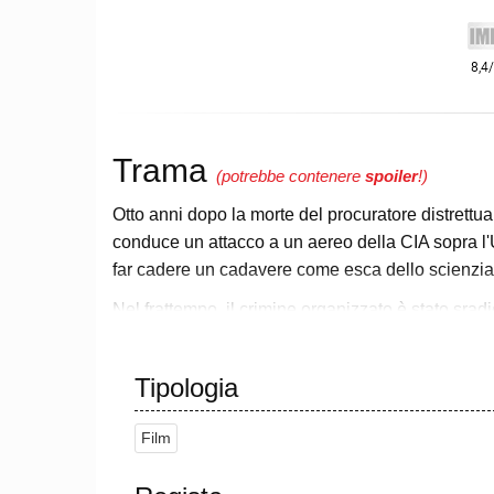
Trama
(potrebbe contenere
spoiler
!)
Otto anni dopo la morte del procuratore distret
conduce un attacco a un aereo della CIA sopra l'Uz
far cadere un cadavere come esca dello scienzia
Nel frattempo, il crimine organizzato è stato srad
polizia. Il commissario di polizia James Gordon 
permesso che la colpa dei suoi crimini ricadesse
Tipologia
Dawes, è diventato un recluso e la Wayne Enterpri
per comprare le impronte digitali di Bruce. Assun
Film
Wayne Manor. In seguito Daggett fa il doppio gioco
La polizia arriva e insegue Bane e gli scagnozzi