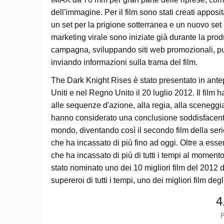
dell'immagine. Per il film sono stati creati appo
un set per la prigione sotterranea e un nuovo se
marketing virale sono iniziate già durante la prod
campagna, sviluppando siti web promozionali, pubbl
inviando informazioni sulla trama del film.
The Dark Knight Rises è stato presentato in antepr
Uniti e nel Regno Unito il 20 luglio 2012. Il film ha
alle sequenze d'azione, alla regia, alla sceneggiat
hanno considerato una conclusione soddisfacente dell
mondo, diventando così il secondo film della seri
che ha incassato di più fino ad oggi. Oltre a essere
che ha incassato di più di tutti i tempi al momento
stato nominato uno dei 10 migliori film del 2012 d
supereroi di tutti i tempi, uno dei migliori film deg
4
P