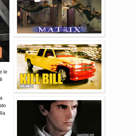
e le
di
na
ato
lla