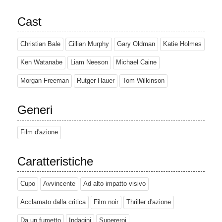
Cast
Christian Bale
Cillian Murphy
Gary Oldman
Katie Holmes
Ken Watanabe
Liam Neeson
Michael Caine
Morgan Freeman
Rutger Hauer
Tom Wilkinson
Generi
Film d'azione
Caratteristiche
Cupo
Avvincente
Ad alto impatto visivo
Acclamato dalla critica
Film noir
Thriller d'azione
Da un fumetto
Indagini
Supereroi