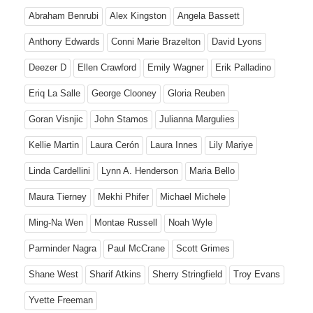
Abraham Benrubi
Alex Kingston
Angela Bassett
Anthony Edwards
Conni Marie Brazelton
David Lyons
Deezer D
Ellen Crawford
Emily Wagner
Erik Palladino
Eriq La Salle
George Clooney
Gloria Reuben
Goran Visnjic
John Stamos
Julianna Margulies
Kellie Martin
Laura Cerón
Laura Innes
Lily Mariye
Linda Cardellini
Lynn A. Henderson
Maria Bello
Maura Tierney
Mekhi Phifer
Michael Michele
Ming-Na Wen
Montae Russell
Noah Wyle
Parminder Nagra
Paul McCrane
Scott Grimes
Shane West
Sharif Atkins
Sherry Stringfield
Troy Evans
Yvette Freeman