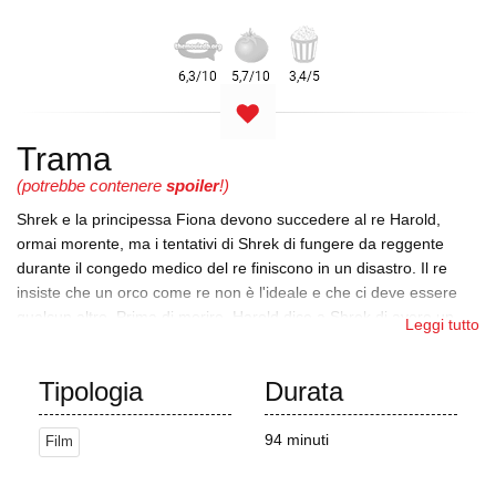
Trama
(potrebbe contenere
spoiler
!)
Shrek e la principessa Fiona devono succedere al re Harold,
ormai morente, ma i tentativi di Shrek di fungere da reggente
durante il congedo medico del re finiscono in un disastro. Il re
insiste che un orco come re non è l'ideale e che ci deve essere
qualcun altro. Prima di morire, Harold dice a Shrek di avere un
Leggi tutto
altro erede: suo nipote e cugino di Fiona, Arthur "Artie"
Pendragon. Nel frattempo, il Principe Azzurro giura di diventare
Tipologia
Durata
Re di Molto Molto Lontano e di vendicare la morte di sua madre,
la Fata Madrina. Azzurro si reca alla taverna della Mela
Avvelenata e convince i cattivi delle fiabe a combattere per il loro
94 minuti
Film
"vissero felici e contenti".