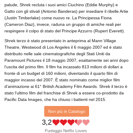
palude, Shrek recluta i suoi amici Ciuchino (Eddie Murphy) e
Gatto con gli stivali (Antonio Banderas) per insediare il ribelle Artie
(Justin Timberlake) come nuovo re. La Principessa Fiona
(Cameron Diaz), invece, raduna un gruppo di amiche reali per
respingere il colpo di stato del Principe Azzurro (Rupert Everett).
Shrek terzo è stato presentato in anteprima al Mann Village
Theatre, Westwood di Los Angeles il 6 maggio 2007 ed è stato
distribuito nelle sale cinematografiche degli Stati Uniti da
Paramount Pictures il 18 maggio 2007, esattamente sei anni dopo
l'uscita del primo film. Il film ha incassato 813 milioni di dollari a
fronte di un budget di 160 milioni, diventando il quarto film di
maggior incasso del 2007. È stato nominato come miglior film
d'animazione ai 61° British Academy Film Awards. Shrek il terzo è
stato l'ultimo film del franchise di Shrek a essere co-prodotto da
Pacific Data Images, che ha chiuso i battenti nel 2015.
Non più in Catalogo
3,2
Punteggio Netflix Lovers