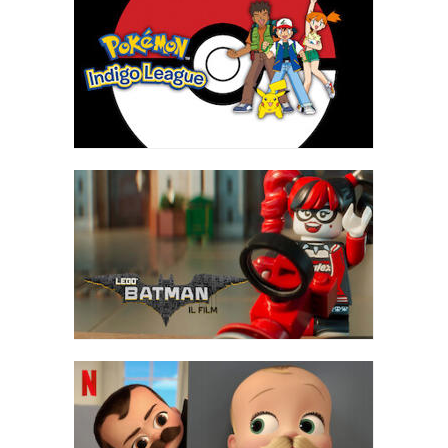
Gingy, Pinocchio e gli altri insieme ai figli di Drago e Ciuchino. Il
Gatto e Ciuchino tranquillizzano Artie spiegando che Shrek ha
mentito per salvare la vita di Artie.
Azzurro mette in scena un musical davanti al regno. Proprio
quando Azzurro sta per uccidere Shrek, Fiona, il Gatto e
Ciuchino, le principesse e gli altri personaggi delle fiabe
affrontano i cattivi, ma perdono rapidamente la sfida. Artie si
presenta e fa un discorso ai cattivi, convincendoli che possono
essere accettati nella società invece di essere emarginati. I cattivi
accettano di abbandonare i loro modi malvagi, mentre Azzurro si
rifiuta di ascoltare e si lancia contro Artie con la sua spada. Shrek
blocca il colpo e sembra che sia stato pugnalato. Azzurro si
autoproclama nuovo re, ma Shrek rivela che la spada è stata
mancata e spinge Azzurro da parte, mentre Drago fa crollare la
torre su Azzurro.
Artie viene incoronato nuovo re. Mentre il regno festeggia,
Merlino annulla lo scambio di corpi tra Gatto e Ciuchino. Shrek e
Fiona tornano a casa nella loro palude, dove diventano genitori di
tre gemelli orchi e affrontano la paternità con l'aiuto di Gatto,