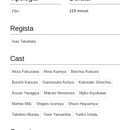
su sollecitazione della matriarca Oroku decidono di unirsi per
fermare lo sviluppo.
119 minuti
Film
Diversi tanuki guidano la resistenza, tra cui l'aggressivo capo
Gonta, il vecchio guru Seizaemon, la saggia Oroku e il giovane e
Regista
intraprendente Shoukichi. Utilizzando le loro abilità di illusione
(che devono reimparare dopo averle dimenticate), mettono in
Isao Takahata
scena una serie di diversivi, tra cui il sabotaggio industriale.
Questi attacchi feriscono e addirittura uccidono le persone,
Cast
spaventando i lavoratori dell'edilizia che si licenziano, ma
vengono immediatamente sostituiti da altri lavoratori. Disperati, i
tanuki inviano dei messaggeri per chiedere aiuto a vari anziani
Akira Fukuzawa
Akira Kamiya
Beichou Katsura
leggendari di altre regioni.
Bunshi Katsura
Gannosuke Ashiya
Kokondei Shinchou
Dopo diversi anni, uno dei messaggeri ritorna portando un trio di
anziani dalla lontana isola di Shikoku, dove lo sviluppo non è un
Kosan Yanagiya
Makoto Nonomura
Nijiko Kiyokawa
problema e i tanuki sono ancora venerati. Nel tentativo di
Norihei Miki
Shigeru Izumiya
Shozo Hayashiya
ristabilire il rispetto per il soprannaturale, il gruppo organizza
un'enorme parata di fantasmi per far credere agli umani che la
Takehiro Murata
Yorie Yamashita
Yuriko Ishida
città sia infestata. La tensione dell'enorme illusione uccide uno
degli anziani e il suo spirito viene sollevato in un raigō; lo sforzo