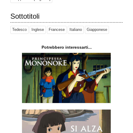
incontaminato per ricordare a tutti ciò che è stato perso. Alla fine,
con le forze esaurite, i tanuki più addestrati all'illusione seguono
Sottotitoli
l'esempio delle kitsune: si fondono nella società umana uno ad
uno, abbandonando quelli che non riescono a trasformarsi.
Tedesco
Inglese
Francese
Italiano
Giapponese
Sebbene l'appello dei media arrivi troppo tardi per fermare la
costruzione, il pubblico risponde con simpatia ai tanuki, spingendo
i costruttori a destinare alcune aree a parco. Tuttavia, i parchi
Potrebbero interessarti...
sono troppo piccoli per ospitare tutti i tanuki che non si
trasformano. Alcuni cercano di sopravvivere lì, schivando il traffico
per rovistare tra gli scarti umani in cerca di cibo, mentre altri si
disperdono in campagna per competere con i tanuki già presenti.
Un giorno, Shoukichi, che si è unito al mondo umano, sta
tornando a casa dal lavoro quando vede un tanuki non
trasformato che salta in una fessura di un muro. Shoukichi si infila
nella fessura e segue il sentiero che porta a una radura erbosa
dove si stanno radunando alcuni dei suoi ex compagni. Si
trasforma con gioia in un tanuki e si unisce a loro. L'amico di
Shoukichi, Ponkichi, si rivolge allo spettatore chiedendo agli esseri
umani di essere più rispettosi dei tanuki e degli altri animali meno