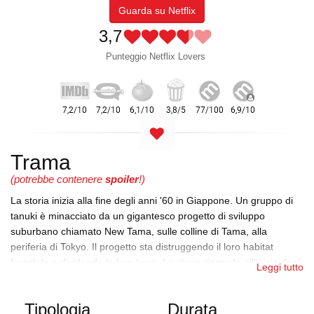
Guarda su Netflix
3,7
Punteggio Netflix Lovers
Trama
(potrebbe contenere
spoiler
!)
La storia inizia alla fine degli anni '60 in Giappone. Un gruppo di
tanuki è minacciato da un gigantesco progetto di sviluppo
suburbano chiamato New Tama, sulle colline di Tama, alla
periferia di Tokyo. Il progetto sta distruggendo il loro habitat
forestale e dividendo la loro terra. La storia riprende all'inizio degli
Leggi tutto
anni '90 in Giappone, durante i primi anni dell'era Heisei. Con uno
spazio vitale limitato e il cibo che diminuisce di anno in anno, i
Tipologia
Durata
tanuki iniziano a lottare tra loro per le risorse in diminuzione, ma