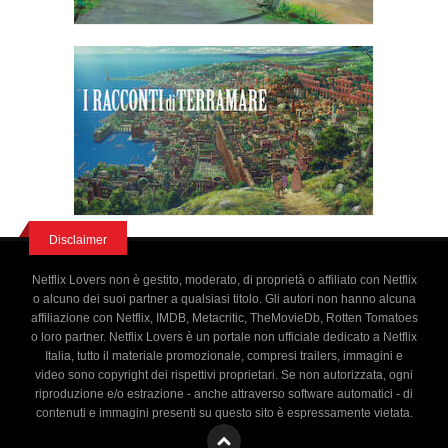
Disclaimer
Netflix Lovers non è gestito, moderato, di proprietà o affiliato con Netflix
o alcuno dei suoi partner a qualsiasi titolo. Gli autori non hanno alcuna
affiliazione con Netflix, IMDB, Metacritic, TheMovieDb, Rotten Tomatoes
o loro partner. Netflix Lovers è un portale non ufficiale dedicato a Netflix
Italia, tutto il materiale promozionale, compresi trailers, immagini e
video sono copyright dei rispettivi proprietari. Se non autorizzata, ogni
riproduzione e/o estrazione - anche attraverso software automatici - di
contenuti e immagini presenti su questo sito è espressamente vietata.