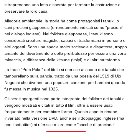
intraprendono una lotta disperata per fermare la costruzione e
preservare la loro casa.
Allegoria ambientale, la storia ha come protagonisti i tanuki, o
cani procioni giapponesi (erroneamente indicati come "procioni"
nel dialogo inglese). Nel folklore giapponese, i tanuki sono
considerati creature magiche, capaci di trasformarsi in persone o
altri oggetti. Sono una specie molto socievole e dispettosa, troppo
amante del divertimento e delle prelibatezze per essere una vera
minaccia, a differenza delle kitsune (volpi) e di altri mutaforma.
La frase "Pom Poko" del titolo si riferisce al suono dei tanuki che
tamburellano sulla pancia, tratto da una poesia del 1919 di Ujō
Noguchi che divenne una popolare canzone per bambini quando
fu messa in musica nel 1925.
Gli scroti sporgenti sono parte integrante del folklore dei tanuki e
vengono mostrati e citati in tutto il film, oltre a essere usati
frequentemente per cambiare forma. Questo aspetto rimane
invariato nella versione DVD, anche se il doppiaggio inglese (ma
non i sottotitoli) si riferisce a loro come "sacche di procione".