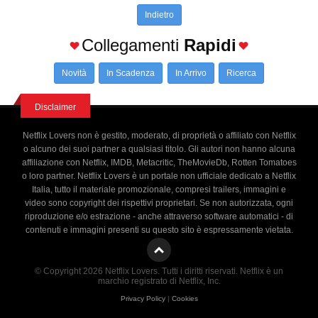
Indietro
Collegamenti
Rapidi
Novità
In Scadenza
In Arrivo
Ricerca
Disclaimer
Netflix Lovers non è gestito, moderato, di proprietà o affiliato con Netflix
o alcuno dei suoi partner a qualsiasi titolo. Gli autori non hanno alcuna
affiliazione con Netflix, IMDB, Metacritic, TheMovieDb, Rotten Tomatoes
o loro partner. Netflix Lovers è un portale non ufficiale dedicato a Netflix
Italia, tutto il materiale promozionale, compresi trailers, immagini e
video sono copyright dei rispettivi proprietari. Se non autorizzata, ogni
riproduzione e/o estrazione - anche attraverso software automatici - di
contenuti e immagini presenti su questo sito è espressamente vietata.
© Copyright 2026 Netflix Lovers. Tutti i diritti riservati. Netflix è un
marchio registrato di Netflix, Inc.
Privacy Policy
|
Cookies