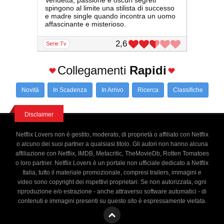
Vendetta, passione e oscuri segreti
spingono al limite una stilista di successo
e madre single quando incontra un uomo
affascinante e misterioso.
2,6
serie Tv
Collegamenti
Rapidi
Novità
In Scadenza
In Arrivo
Ricerca
Classifiche
Disclaimer
Netflix Lovers non è gestito, moderato, di proprietà o affiliato con Netflix
o alcuno dei suoi partner a qualsiasi titolo. Gli autori non hanno alcuna
affiliazione con Netflix, IMDB, Metacritic, TheMovieDb, Rotten Tomatoes
o loro partner. Netflix Lovers è un portale non ufficiale dedicato a Netflix
Italia, tutto il materiale promozionale, compresi trailers, immagini e
video sono copyright dei rispettivi proprietari. Se non autorizzata, ogni
riproduzione e/o estrazione - anche attraverso software automatici - di
contenuti e immagini presenti su questo sito è espressamente vietata.