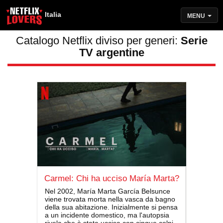
Italia
MENU
Catalogo Netflix diviso per generi:
Serie
TV argentine
Carmel: Chi ha ucciso María Marta?
Nel 2002, María Marta García Belsunce
viene trovata morta nella vasca da bagno
della sua abitazione. Inizialmente si pensa
a un incidente domestico, ma l'autopsia